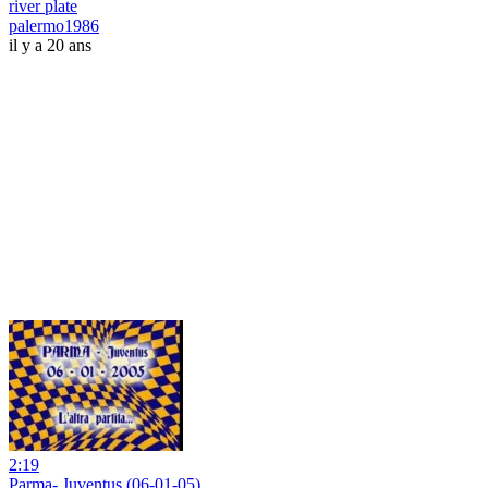
river plate
palermo1986
il y a 20 ans
2:19
Parma- Juventus (06-01-05)