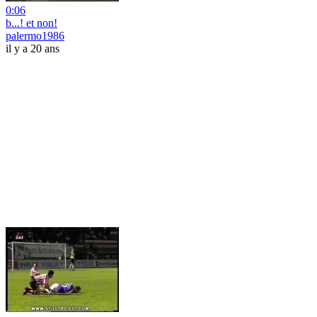
0:06
b...! et non!
palermo1986
il y a 20 ans