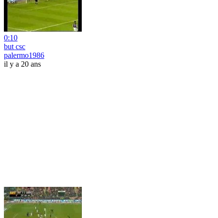
0:10
but csc
palermo1986
il y a 20 ans