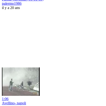
palermo1986
il y a 20 ans
1:06
Avellino- napoli