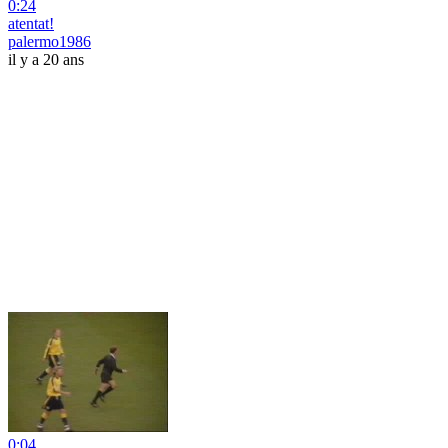
0:24
atentat!
palermo1986
il y a 20 ans
0:04