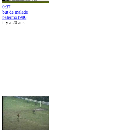
0:37
but de malade
palermo1986
il y a 20 ans