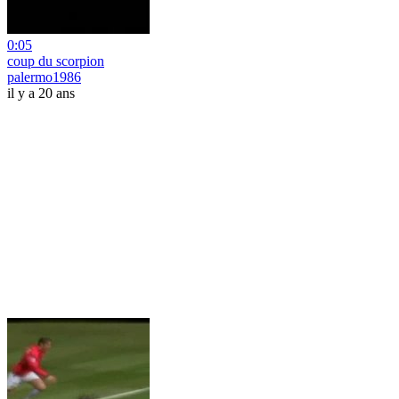
0:05
coup du scorpion
palermo1986
il y a 20 ans