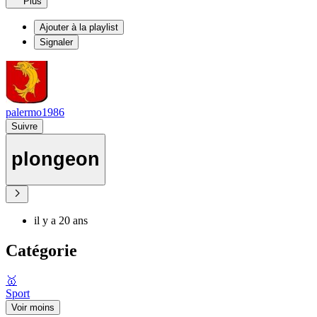
Plus
Ajouter à la playlist
Signaler
palermo1986
Suivre
plongeon
il y a 20 ans
Catégorie
🥇
Sport
Voir moins