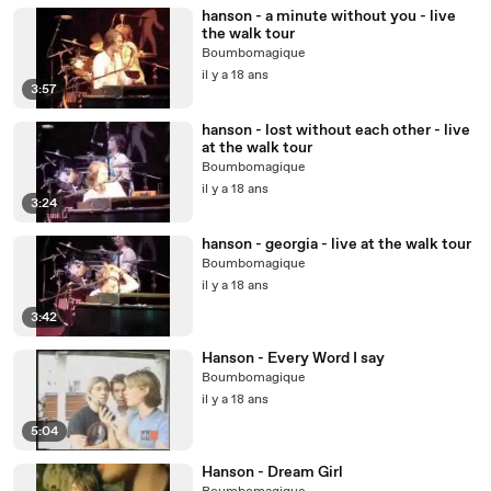
hanson - a minute without you - live
the walk tour
Boumbomagique
il y a 18 ans
3:57
hanson - lost without each other - live
at the walk tour
Boumbomagique
il y a 18 ans
3:24
hanson - georgia - live at the walk tour
Boumbomagique
il y a 18 ans
3:42
Hanson - Every Word I say
Boumbomagique
il y a 18 ans
5:04
Hanson - Dream Girl