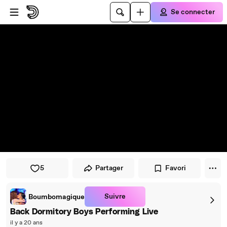
Passer au player
Passer au contenu principal
Se connecter
5
Partager
Favori
Suivre
Boumbomagique
Back Dormitory Boys Performing Live
il y a 20 ans