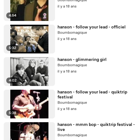
Boumbomagique
il y a 18 ans
4:54
hanson - follow your lead - officiel
Boumbomagique
il y a 18 ans
5:32
hanson - glimmering girl
Boumbomagique
il y a 18 ans
4:02
hanson - follow your lead - quiktrip
festival
Boumbomagique
il y a 18 ans
5:38
hanson - mmm bop - quiktrip festival -
live
Boumbomagique