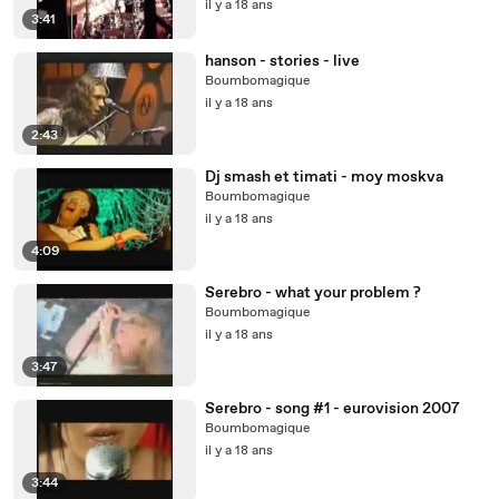
il y a 18 ans
3:41
hanson - stories - live
Boumbomagique
il y a 18 ans
2:43
Dj smash et timati - moy moskva
Boumbomagique
il y a 18 ans
4:09
Serebro - what your problem ?
Boumbomagique
il y a 18 ans
3:47
Serebro - song #1 - eurovision 2007
Boumbomagique
il y a 18 ans
3:44