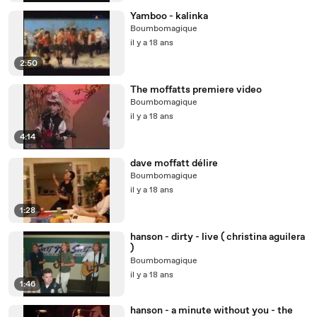
Yamboo - kalinka
Boumbomagique
il y a 18 ans
2:50
The moffatts premiere video
Boumbomagique
il y a 18 ans
4:14
dave moffatt délire
Boumbomagique
il y a 18 ans
1:28
hanson - dirty - live ( christina aguilera
)
Boumbomagique
il y a 18 ans
1:46
hanson - a minute without you - the