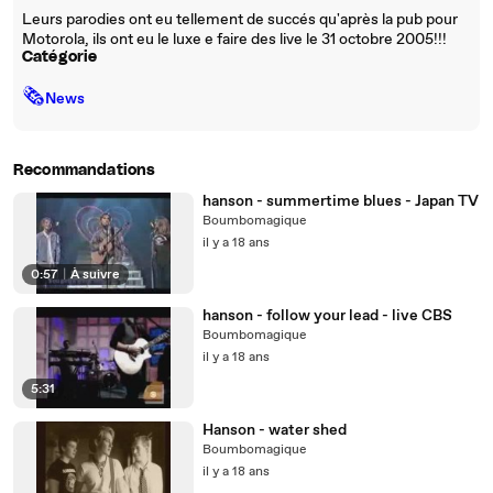
Leurs parodies ont eu tellement de succés qu'après la pub pour
Motorola, ils ont eu le luxe e faire des live le 31 octobre 2005!!!
Catégorie
🗞
News
Recommandations
hanson - summertime blues - Japan TV
Boumbomagique
il y a 18 ans
0:57
|
À suivre
hanson - follow your lead - live CBS
Boumbomagique
il y a 18 ans
5:31
Hanson - water shed
Boumbomagique
il y a 18 ans