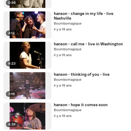
0:56
hanson - change in my life - live
Nashville
Boumbomagique
il y a 18 ans
4:12
hanson - call me - live in Washington
Boumbomagique
il y a 18 ans
6:23
hanson - thinking of you - live
Boumbomagique
il y a 18 ans
3:16
hanson - hope it comes soon
Boumbomagique
il y a 18 ans
4:39