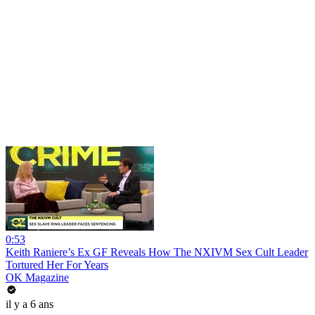
0:53
Keith Raniere’s Ex GF Reveals How The NXIVM Sex Cult Leader
Tortured Her For Years
OK Magazine
il y a 6 ans