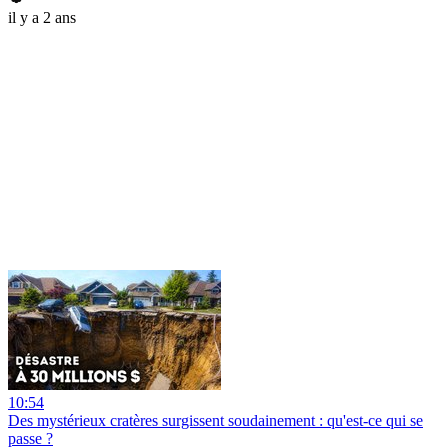
il y a 2 ans
10:54
Des mystérieux cratères surgissent soudainement : qu'est-ce qui se
passe ?