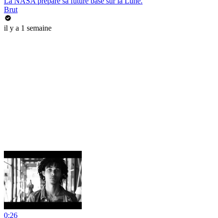
La NASA prépare sa future base sur la Lune.
Brut
il y a 1 semaine
0:26