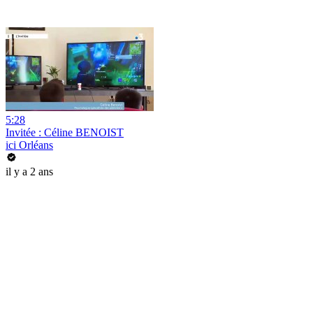
5:28
Invitée : Céline BENOIST
ici Orléans
il y a 2 ans