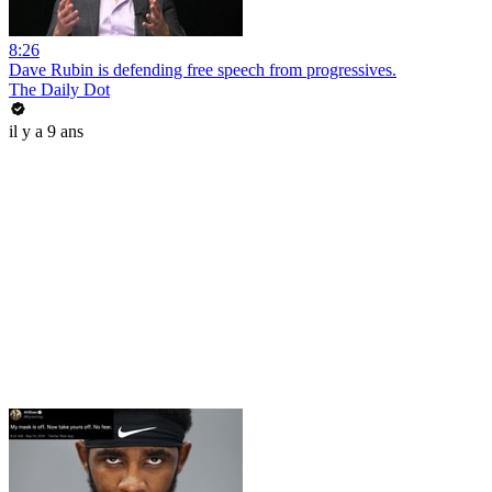
8:26
Dave Rubin is defending free speech from progressives.
The Daily Dot
il y a 9 ans