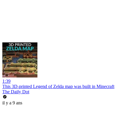
1:39
This 3D-printed Legend of Zelda map was built in Minecraft
The Daily Dot
il y a 9 ans