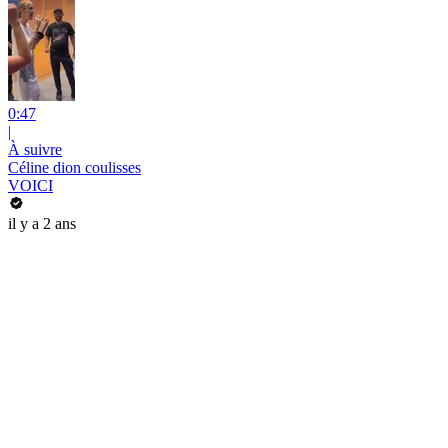
0:47
|
À suivre
Céline dion coulisses
VOICI
il y a 2 ans