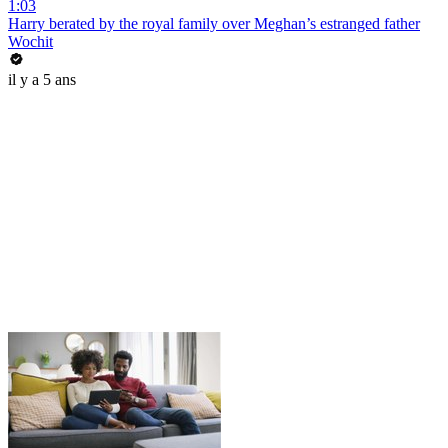
1:03
Harry berated by the royal family over Meghan’s estranged father
Wochit
il y a 5 ans