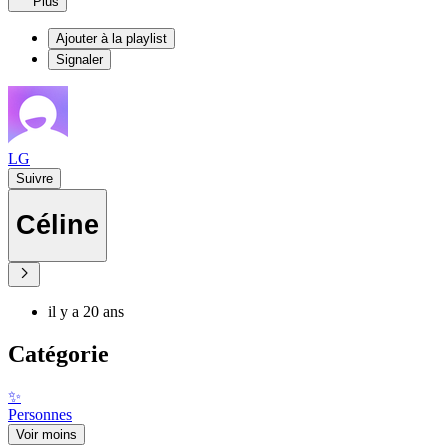
Plus
Ajouter à la playlist
Signaler
LG
Suivre
Céline
il y a 20 ans
Catégorie
✨
Personnes
Voir moins