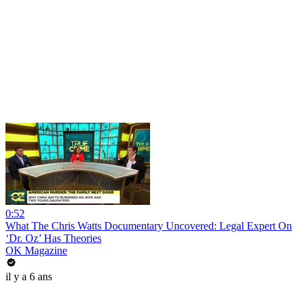
0:52
What The Chris Watts Documentary Uncovered: Legal Expert On
‘Dr. Oz’ Has Theories
OK Magazine
il y a 6 ans