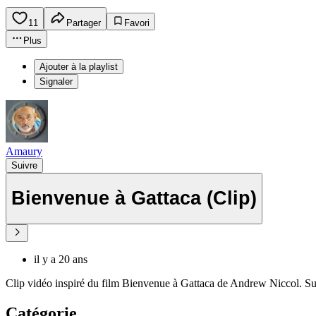
11
Partager
Favori
Plus
Ajouter à la playlist
Signaler
Amaury
Suivre
Bienvenue à Gattaca (Clip)
il y a 20 ans
Clip vidéo inspiré du film Bienvenue à Gattaca de Andrew Niccol. 
Catégorie