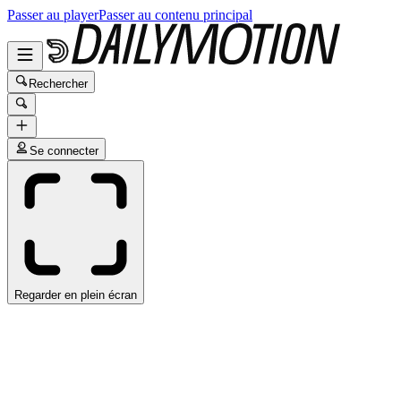
Passer au player
Passer au contenu principal
Rechercher
Se connecter
Regarder en plein écran