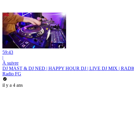
59:43
|
À suivre
DJ MAST & DJ NED | HAPPY HOUR DJ | LIVE DJ MIX | RADI
Radio FG
il y a 4 ans