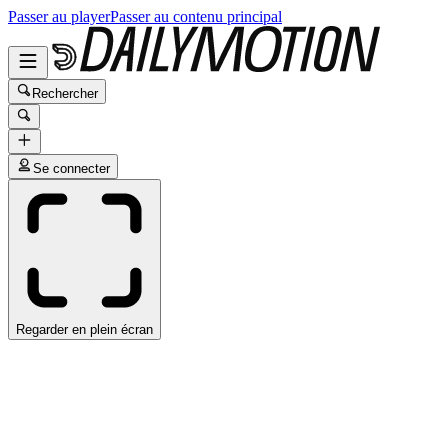
Passer au player
Passer au contenu principal
Rechercher
Se connecter
Regarder en plein écran