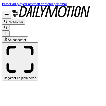
Passer au player
Passer au contenu principal
Rechercher
Se connecter
Regarder en plein écran