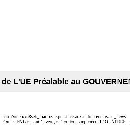
ir de L'UE Préalable au GOUVER
tion.com/video/xo8seb_marine-le-pen-face-aux-entrepreneurs-p1_news
.. Ou les FNistes sont " aveugles " ou tout simplement IDOLATRES ..