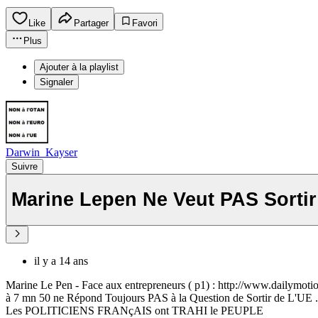
Like
Partager
Favori
Plus
Ajouter à la playlist
Signaler
Darwin_Kayser
Suivre
Marine Lepen Ne Veut PAS Sort
il y a 14 ans
Marine Le Pen - Face aux entrepreneurs ( p1) : http://www.dailymo
à 7 mn 50 ne Répond Toujours PAS à la Question de Sortir de L'UE .
Les POLITICIENS FRANçAIS ont TRAHI le PEUPLE