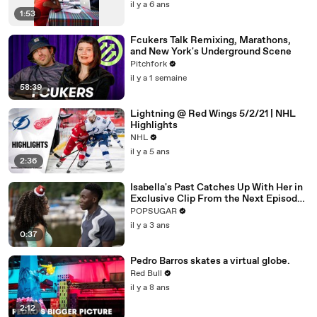
il y a 6 ans
1:53
Fcukers Talk Remixing, Marathons,
and New York's Underground Scene
Pitchfork
il y a 1 semaine
58:39
Lightning @ Red Wings 5/2/21 | NHL
Highlights
NHL
il y a 5 ans
2:36
Isabella's Past Catches Up With Her in
Exclusive Clip From the Next Episode
of "Cruel Summer"
POPSUGAR
il y a 3 ans
0:37
Pedro Barros skates a virtual globe.
Red Bull
il y a 8 ans
2:12