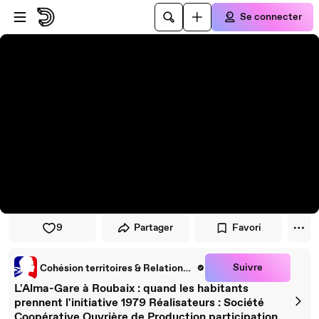
Passer au player
Passer au contenu principal
Se connecter
9
Partager
Favori
Suivre
Cohésion territoires & Relations collectivités
L'Alma-Gare à Roubaix : quand les habitants
prennent l'initiative 1979 Réalisateurs : Société
Coopérative Ouvrière de Production participation