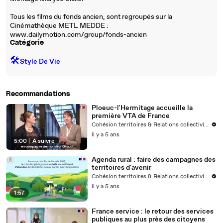
Tous les films du fonds ancien, sont regroupés sur la
Cinémathèque METL MEDDE :
www.dailymotion.com/group/fonds-ancien
Catégorie
🛠️
Style De Vie
Recommandations
Ploeuc-l'Hermitage accueille la
première VTA de France
Cohésion territoires & Relations collectivités
il y a 5 ans
5:00
|
À suivre
Agenda rural : faire des campagnes des
territoires d'avenir
Cohésion territoires & Relations collectivités
il y a 5 ans
1:57
France service : le retour des services
publiques au plus près des citoyens