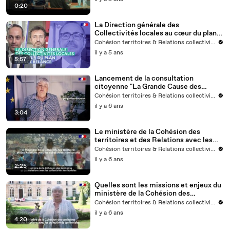
0:20
La Direction générale des
Collectivités locales au cœur du plan
France Relance
Cohésion territoires & Relations collectivités
il y a 5 ans
5:57
Lancement de la consultation
citoyenne "La Grande Cause des
Territoires"
Cohésion territoires & Relations collectivités
il y a 6 ans
3:04
Le ministère de la Cohésion des
territoires et des Relations avec les
collectivités territoriales au service de
Cohésion territoires & Relations collectivités
la vie quotidienne des Français
il y a 6 ans
2:25
Quelles sont les missions et enjeux du
ministère de la Cohésion des
territoires et des Relations avec les
Cohésion territoires & Relations collectivités
collectivités territoriales
il y a 6 ans
4:20