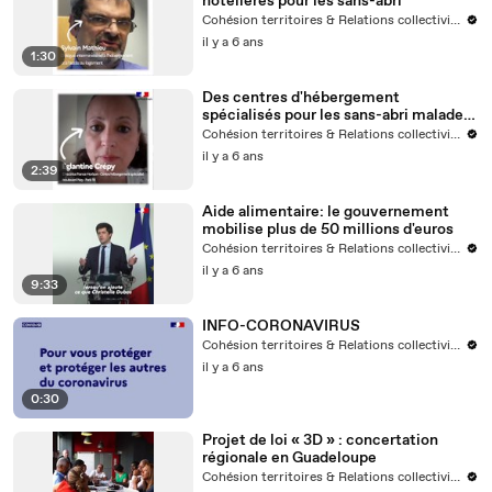
hôtelières pour les sans-abri
Cohésion territoires & Relations collectivités
il y a 6 ans
1:30
Des centres d'hébergement
spécialisés pour les sans-abri malades
du Covid-19
Cohésion territoires & Relations collectivités
il y a 6 ans
2:39
Aide alimentaire: le gouvernement
mobilise plus de 50 millions d'euros
Cohésion territoires & Relations collectivités
il y a 6 ans
9:33
INFO-CORONAVIRUS
Cohésion territoires & Relations collectivités
il y a 6 ans
0:30
Projet de loi « 3D » : concertation
régionale en Guadeloupe
Cohésion territoires & Relations collectivités