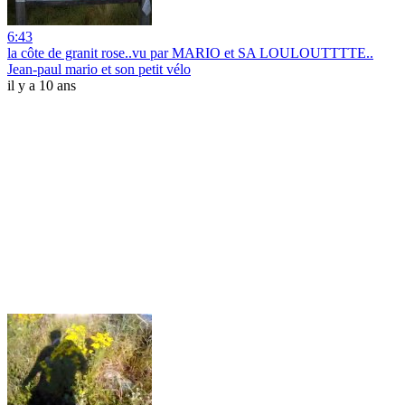
6:43
la côte de granit rose..vu par MARIO et SA LOULOUTTTTE..
Jean-paul mario et son petit vélo
il y a 10 ans