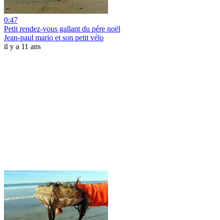
0:47
Petit rendez-vous gallant du pére noël
Jean-paul mario et son petit vélo
il y a 11 ans