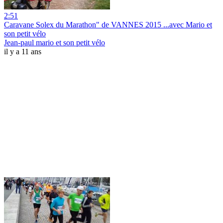
2:51
Caravane Solex du Marathon" de VANNES 2015 ...avec Mario et
son petit vélo
Jean-paul mario et son petit vélo
il y a 11 ans