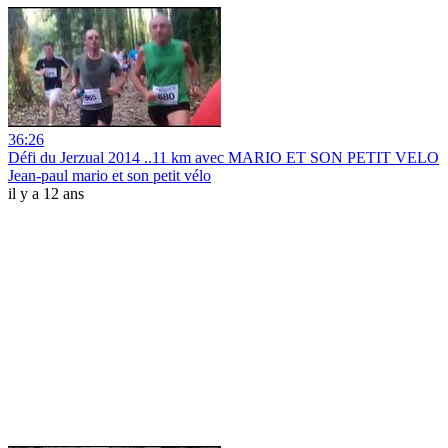
36:26
Défi du Jerzual 2014 ..11 km avec MARIO ET SON PETIT VELO
Jean-paul mario et son petit vélo
il y a 12 ans