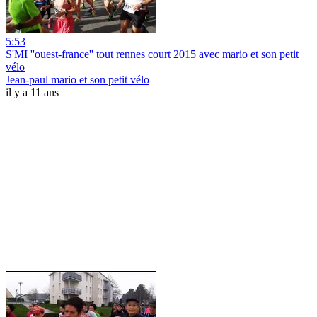
5:53
S'MI ''ouest-france'' tout rennes court 2015 avec mario et son petit
vélo
Jean-paul mario et son petit vélo
il y a 11 ans