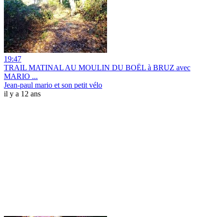
19:47
TRAIL MATINAL AU MOULIN DU BOËL à BRUZ avec
MARIO ...
Jean-paul mario et son petit vélo
il y a 12 ans