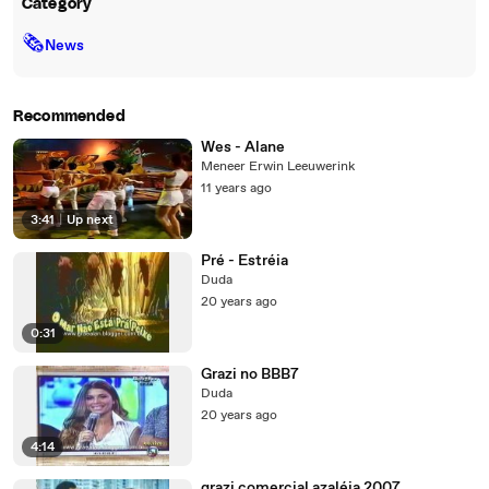
Category
🗞
News
Recommended
Wes - Alane
Meneer Erwin Leeuwerink
11 years ago
3:41
|
Up next
Pré - Estréia
Duda
20 years ago
0:31
Grazi no BBB7
Duda
20 years ago
4:14
grazi comercial azaléia 2007