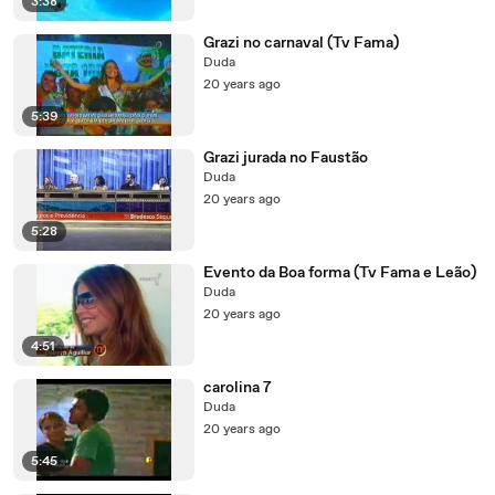
3:38
Grazi no carnaval (Tv Fama)
Duda
20 years ago
5:39
Grazi jurada no Faustão
Duda
20 years ago
5:28
Evento da Boa forma (Tv Fama e Leão)
Duda
20 years ago
4:51
carolina 7
Duda
20 years ago
5:45