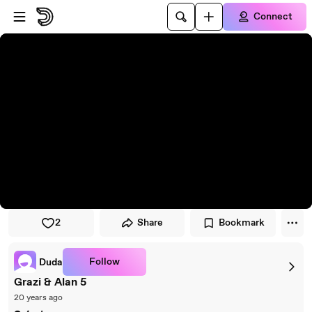
Skip to player
Skip to main content
Connect
2
Share
Bookmark
Follow
Duda
Grazi & Alan 5
20 years ago