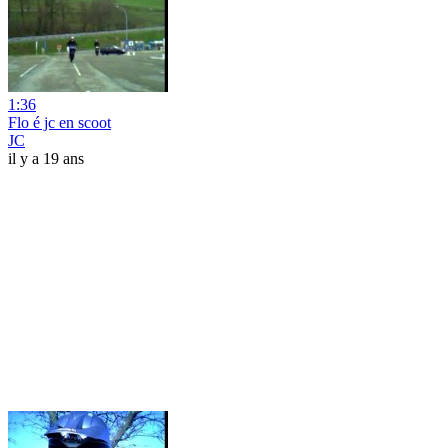
1:36
Flo é jc en scoot
JC
il y a 19 ans