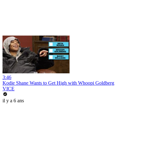
3:46
Kodie Shane Wants to Get High with Whoopi Goldberg
VICE
il y a 6 ans