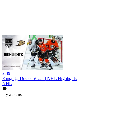
2:39
Kings @ Ducks 5/1/21 | NHL Highlights
NHL
il y a 5 ans