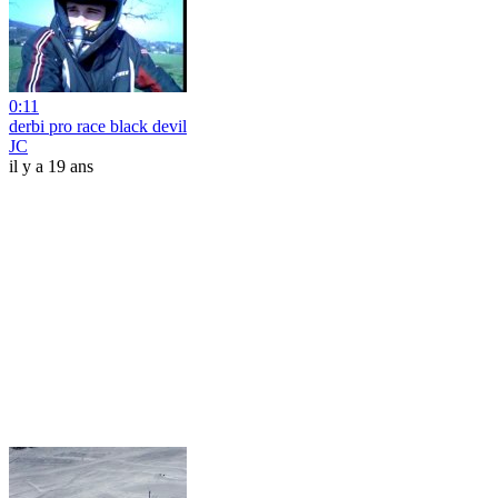
0:11
derbi pro race black devil
JC
il y a 19 ans