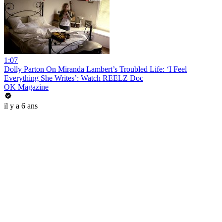
1:07
Dolly Parton On Miranda Lambert’s Troubled Life: ‘I Feel
Everything She Writes’: Watch REELZ Doc
OK Magazine
il y a 6 ans