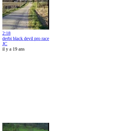
2:18
derbi black devil pro race
JC
il y a 19 ans