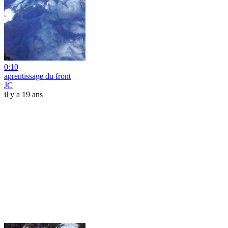
0:10
aprentissage du front
JC
il y a 19 ans