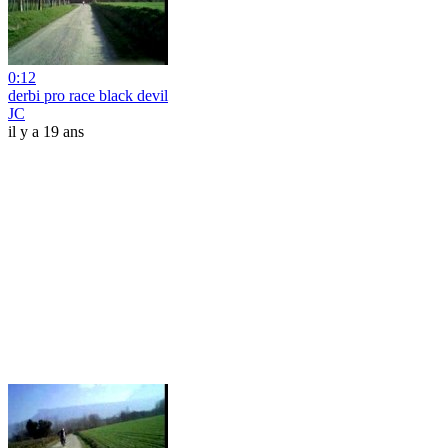
0:12
derbi pro race black devil
JC
il y a 19 ans