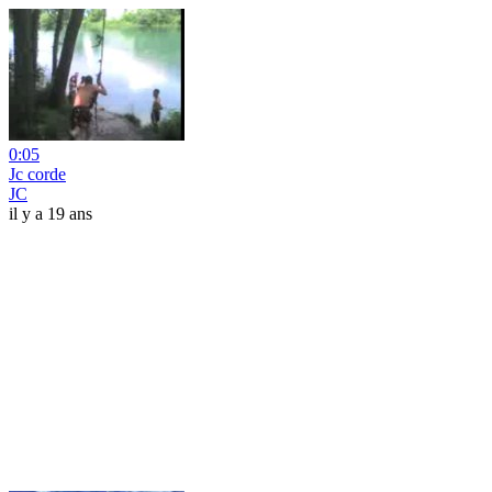
0:05
Jc corde
JC
il y a 19 ans