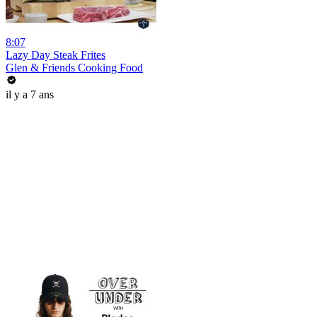
8:07
Lazy Day Steak Frites
Glen & Friends Cooking Food
il y a 7 ans