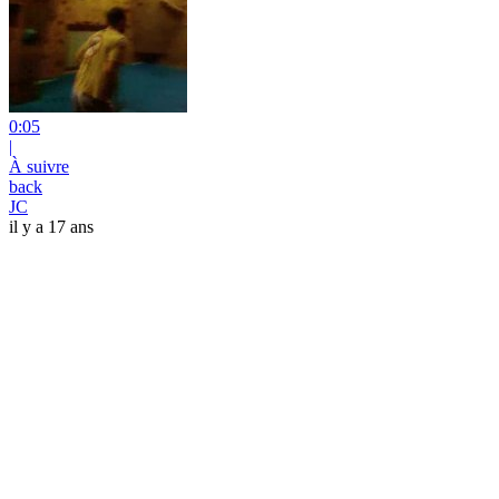
0:05
|
À suivre
back
JC
il y a 17 ans