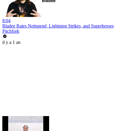
8:04
Bladee Rates Nettspend, Lightning Strikes, and Superheroes
Pitchfork
il y a 1 an