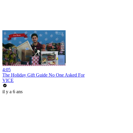
4:05
The Holiday Gift Guide No One Asked For
VICE
il y a 6 ans