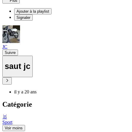
Plus
Ajouter à la playlist
Signaler
JC
Suivre
saut jc
il y a 20 ans
Catégorie
🥇
Sport
Voir moins