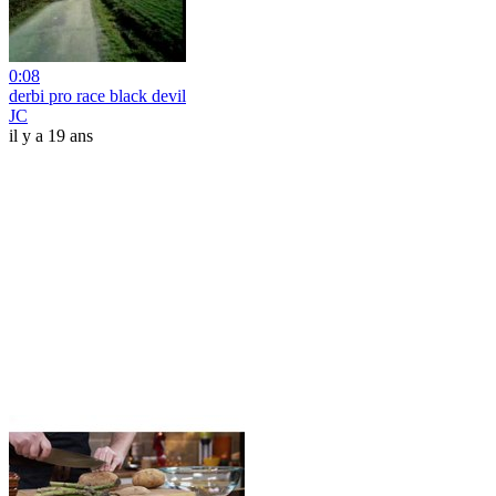
0:08
derbi pro race black devil
JC
il y a 19 ans