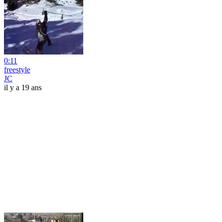
0:11
freestyle
JC
il y a 19 ans