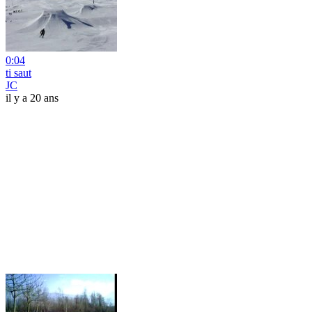
0:04
ti saut
JC
il y a 20 ans