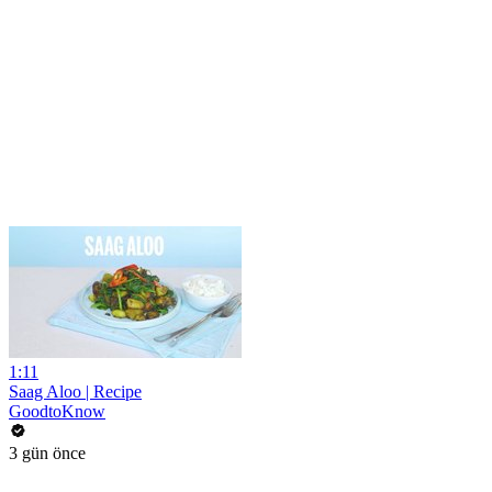
1:11
Saag Aloo | Recipe
GoodtoKnow
3 gün önce