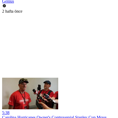
Genius
2 hafta önce
5:38
Carolina Hurricanes Owner's Controversial Stanley Cup Move