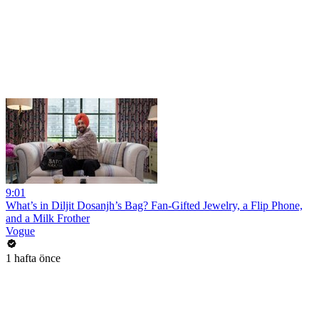
9:01
What’s in Diljit Dosanjh’s Bag? Fan-Gifted Jewelry, a Flip Phone,
and a Milk Frother
Vogue
1 hafta önce