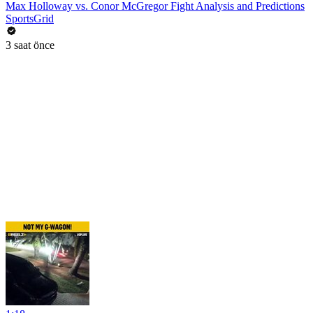
Max Holloway vs. Conor McGregor Fight Analysis and Predictions
SportsGrid
3 saat önce