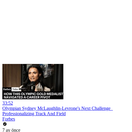
33:52
Olympian Sydney McLaughlin-Levrone's Next Challenge_
Professionalizing Track And Field
Forbes
7 ay önce