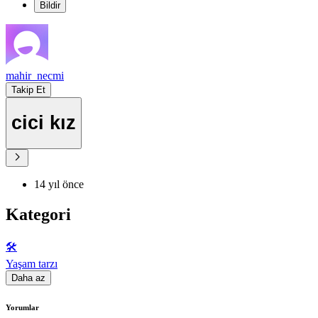
Bildir
mahir_necmi
Takip Et
cici kız
14 yıl önce
Kategori
🛠️
Yaşam tarzı
Daha az
Yorumlar