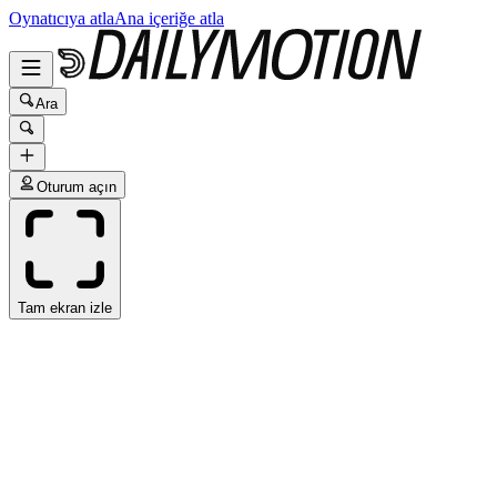
Oynatıcıya atla
Ana içeriğe atla
Ara
Oturum açın
Tam ekran izle