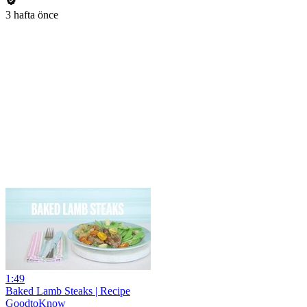
3 hafta önce
1:49
Baked Lamb Steaks | Recipe
GoodtoKnow