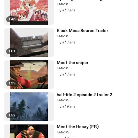
Latios95
il y a 18 ans
1:46
Black Mesa Source Trailer
Latios95
il y a 18 ans
1:01
Meet the sniper
Latios95
il y a 18 ans
1:39
half-life 2 episode 2 trailer 2
Latios95
il y a 19 ans
1:52
Meet the Heavy (FR)
Latios95