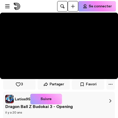
Passer au player
Passer au contenu principal
Se connecter
3
Partager
Favori
Suivre
Latios95
Dragon Ball Z Budokai 3 - Opening
il y a 20 ans