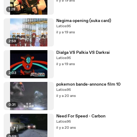
il y a 19 ans
1:28
Negima opening (suka card)
Latios95
il y a 19 ans
2:59
Dialga VS Palkia VS Darkrai
Latios95
il y a 19 ans
2:03
pokemon bande-annonce film 10
Latios95
il y a 20 ans
0:31
Need For Speed - Carbon
Latios95
il y a 20 ans
0:59