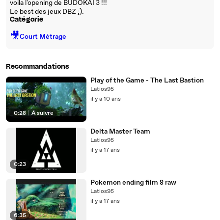
voila l'opening de BUDOKAI 3 !!!
Le best des jeux DBZ ;).
Catégorie
🎥
Court Métrage
Recommandations
Play of the Game - The Last Bastion
Latios95
il y a 10 ans
0:28
|
À suivre
Delta Master Team
Latios95
il y a 17 ans
0:23
Pokemon ending film 8 raw
Latios95
il y a 17 ans
6:35