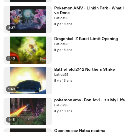
Pokemon AMV - Linkin Park - What I
ve Done
Latios95
il y a 18 ans
3:37
Dragonball Z Burst Limit Opening
Latios95
il y a 18 ans
1:40
Battlefield 2142 Northern Strike
Latios95
il y a 18 ans
1:49
pokemon amv- Bon Jovi - It s My Life
Latios95
il y a 18 ans
4:15
Opening oav Natsu negima