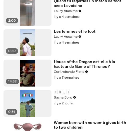
Quand tu regardes un match de foot
avec ta voisine
Laury Aucalme
il y a 4 semaines
2:00
Les femmes et le foot
Laury Aucalme
il y a 4 semaines
0:39
House of the Dragon est-elle à la
hauteur de Game of Thrones ?
Contrebande Films
il y a 7 semaines
14:58
🇫🇷🇮🇹
Sacha Borg
il y a 2 jours
0:31
Woman born with no womb gives birth
to two children