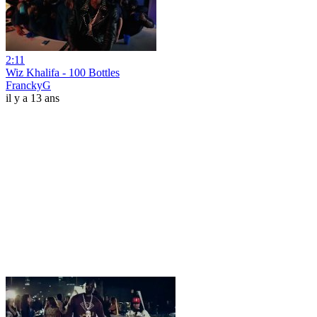
2:11
Wiz Khalifa - 100 Bottles
FranckyG
il y a 13 ans