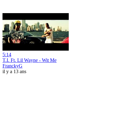
5:14
T.I. Ft. Lil Wayne - Wit Me
FranckyG
il y a 13 ans