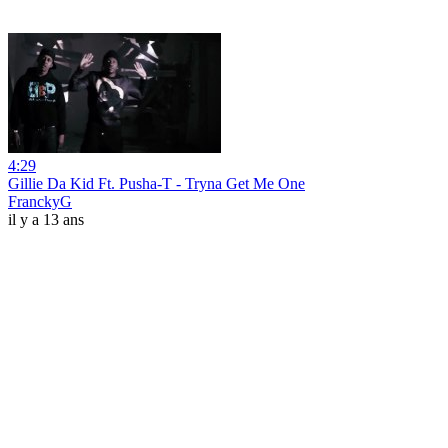
4:29
Gillie Da Kid Ft. Pusha-T - Tryna Get Me One
FranckyG
il y a 13 ans