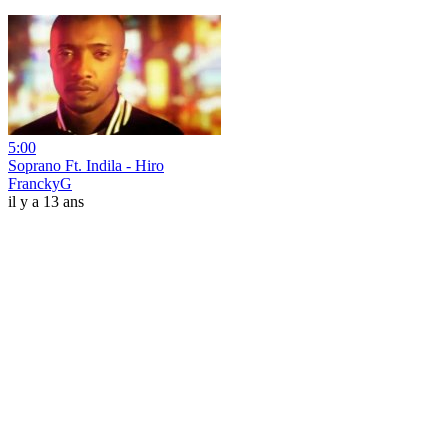
5:00
Soprano Ft. Indila - Hiro
FranckyG
il y a 13 ans