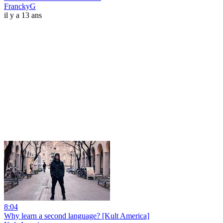
FranckyG
il y a 13 ans
8:04
Why learn a second language? [Kult America]