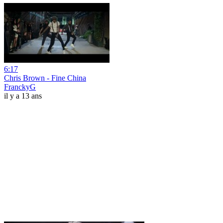
6:17
Chris Brown - Fine China
FranckyG
il y a 13 ans