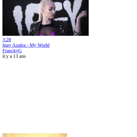
3:28
Iggy Azalea - My World
FranckyG
il y a 13 ans