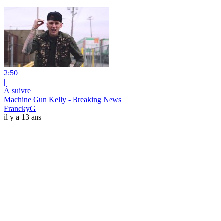
2:50
|
À suivre
Machine Gun Kelly - Breaking News
FranckyG
il y a 13 ans