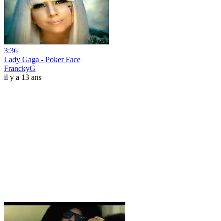
3:36
Lady Gaga - Poker Face
FranckyG
il y a 13 ans