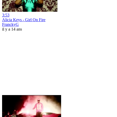
3:53
Alicia Keys - Girl On Fire
FranckyG
il y a 14 ans