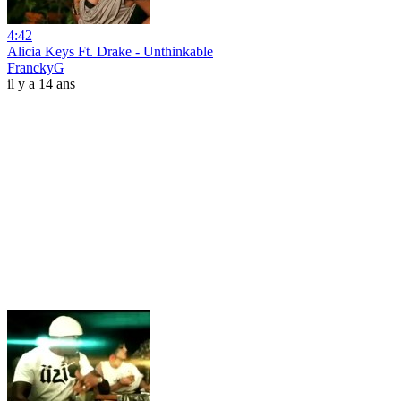
4:42
Alicia Keys Ft. Drake - Unthinkable
FranckyG
il y a 14 ans