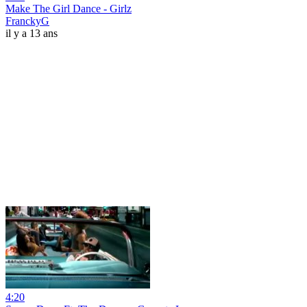
Make The Girl Dance - Girlz
FranckyG
il y a 13 ans
4:20