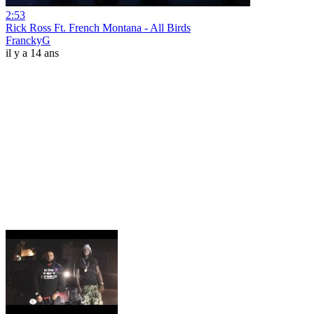
2:53
Rick Ross Ft. French Montana - All Birds
FranckyG
il y a 14 ans