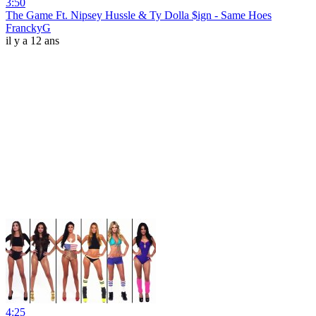
3:50
The Game Ft. Nipsey Hussle & Ty Dolla $ign - Same Hoes
FranckyG
il y a 12 ans
4:25