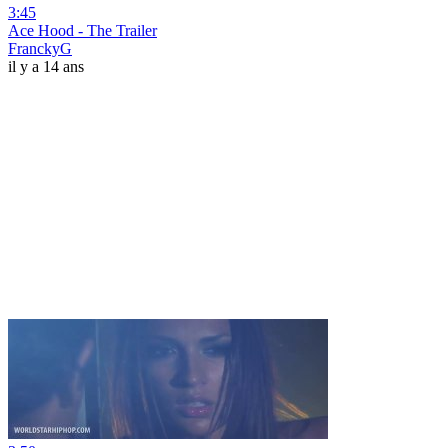
3:45
Ace Hood - The Trailer
FranckyG
il y a 14 ans