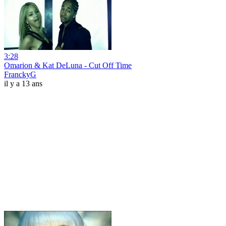
3:28
Omarion & Kat DeLuna - Cut Off Time
FranckyG
il y a 13 ans