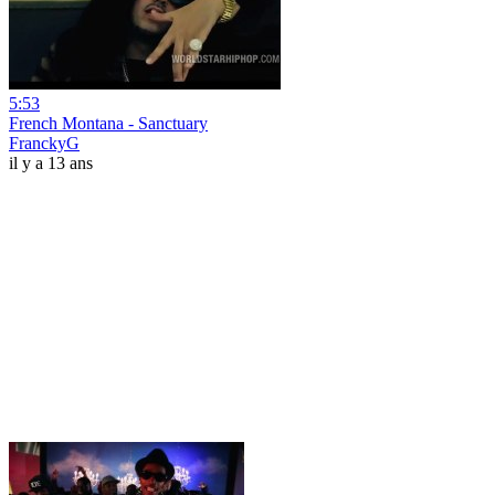
5:53
French Montana - Sanctuary
FranckyG
il y a 13 ans