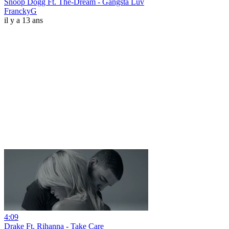
Snoop Dogg Ft. The-Dream - Gangsta Luv
FranckyG
il y a 13 ans
4:09
Drake Ft. Rihanna - Take Care