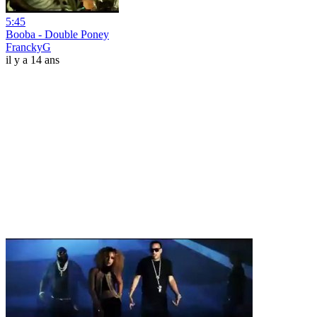
5:45
Booba - Double Poney
FranckyG
il y a 14 ans