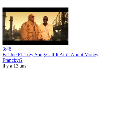
3:46
Fat Joe Ft. Trey Songz - If It Ain’t About Money
FranckyG
il y a 13 ans