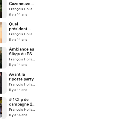
Cazeneuve
livre son
François Hollande
analyse du
il y a 14 ans
débat
Quel
président
comptez-
François Hollande
vous être ?
il y a 14 ans
Ambiance au
Siège du PS
lors du débat
François Hollande
du second
il y a 14 ans
tour
Avant la
riposte party
François Hollande
il y a 14 ans
# 1 Clip de
campagne 2e
tour
François Hollande
il y a 14 ans