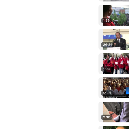
1:33
26:24
1:03
51:51
2:30