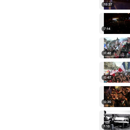
15:37
7:14
0:46
0:47
0:35
1:16