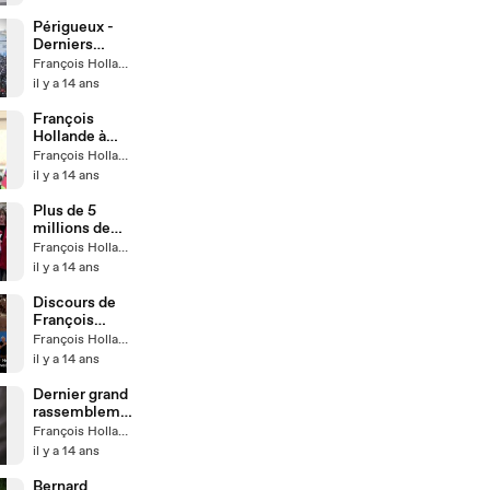
Périgueux -
Derniers
moments de
François Hollande
campagne
il y a 14 ans
François
Hollande à
Forbach
François Hollande
il y a 14 ans
Plus de 5
millions de
Portes !
François Hollande
il y a 14 ans
Discours de
François
Hollande à
François Hollande
Toulouse - 4
il y a 14 ans
mai
Dernier grand
rassembleme
nt de
François Hollande
campagne à
il y a 14 ans
Toulouse
Bernard