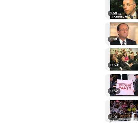
1:59
3:18
0:53
0:52
2:01