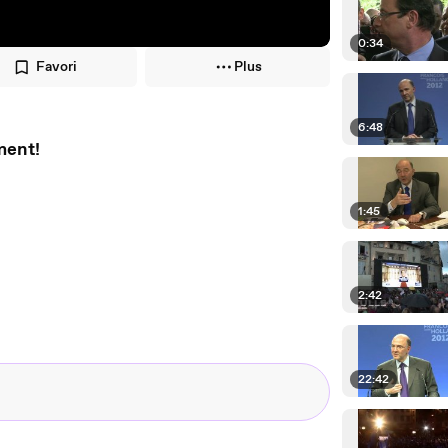
0:34
Favori
Plus
6:48
ment!
1:45
2:42
22:42