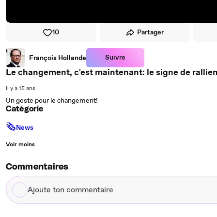
10
Partager
Suivre
François Hollande
Le changement, c'est maintenant: le signe de rallie
il y a 15 ans
Un geste pour le changement!
Catégorie
🗞
News
Voir moins
Commentaires
Ajoute
ton
commentaire