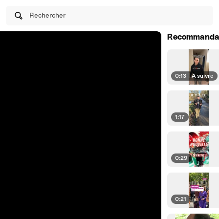
Rechercher
Recommanda
0:13
|
À suivre
1:17
0:29
0:21