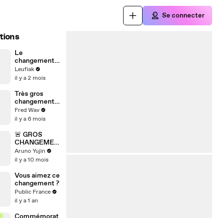
Se connecter
tions
Le
changement
est incroyable
Leufiak
🤯
il y a 2 mois
Très gros
changement
sur TikTok ! Ça
Fred Wav
va changer
il y a 6 mois
beaucoup de
choses
🚨 GROS
CHANGEMEN
T ‼️🤯
Aruno Yujin
il y a 10 mois
Vous aimez ce
changement ?
Public France
il y a 1 an
Commémorat