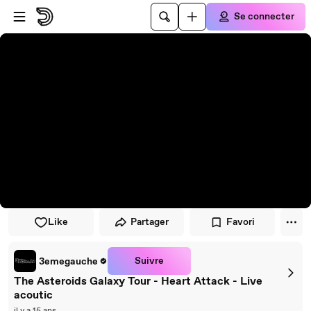
Passer au player
Passer au contenu principal
Se connecter
Like
Partager
Favori
Suivre
3emegauche
The Asteroids Galaxy Tour - Heart Attack - Live
acoutic