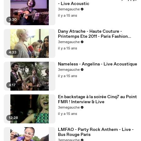
- Live Acoustic
3emegauche
il y a 15 ans
3:30
Dany Atrache - Haute Couture -
Printemps Ete 2011 - Paris Fashion
Week
3emegauche
il y a 15 ans
4:33
Nameless - Angelina - Live Acoustique
3emegauche
il y a 15 ans
4:17
En backstage à la soirée Cinq7 au Point
FMR ! Interview & Live
3emegauche
il y a 15 ans
12:28
LMFAO - Party Rock Anthem - Live -
Bus Rouge Paris
3emegauche