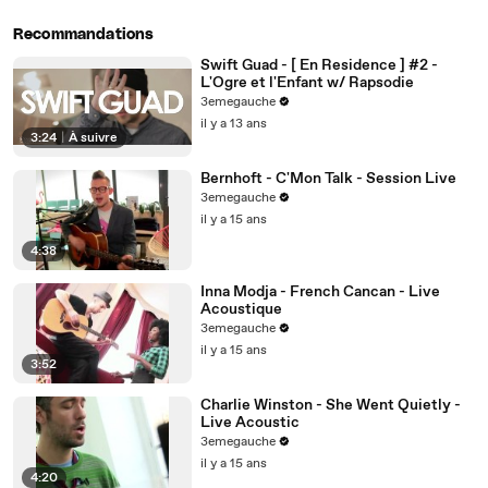
Recommandations
Swift Guad - [ En Residence ] #2 -
L'Ogre et l'Enfant w/ Rapsodie
3emegauche
il y a 13 ans
3:24
|
À suivre
Bernhoft - C'Mon Talk - Session Live
3emegauche
il y a 15 ans
4:38
Inna Modja - French Cancan - Live
Acoustique
3emegauche
il y a 15 ans
3:52
Charlie Winston - She Went Quietly -
Live Acoustic
3emegauche
il y a 15 ans
4:20