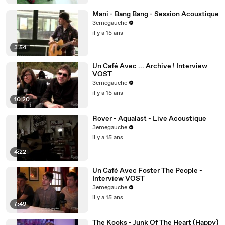
Mani - Bang Bang - Session Acoustique
3emegauche
il y a 15 ans
3:54
Un Café Avec ... Archive ! Interview
VOST
3emegauche
il y a 15 ans
10:20
Rover - Aqualast - Live Acoustique
3emegauche
il y a 15 ans
4:22
Un Café Avec Foster The People -
Interview VOST
3emegauche
il y a 15 ans
7:49
The Kooks - Junk Of The Heart (Happy)