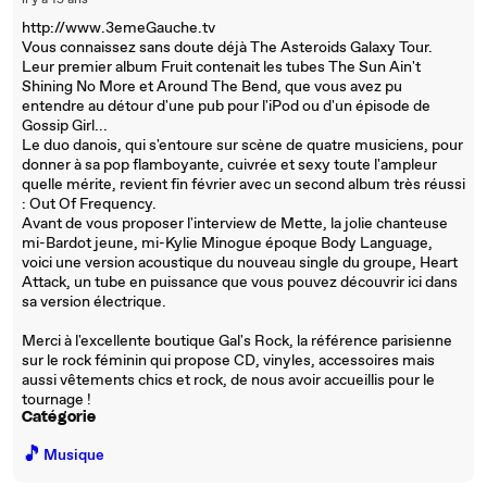
il y a 15 ans
http://www.3emeGauche.tv
Vous connaissez sans doute déjà The Asteroids Galaxy Tour.
Leur premier album Fruit contenait les tubes The Sun Ain't
Shining No More et Around The Bend, que vous avez pu
entendre au détour d'une pub pour l'iPod ou d'un épisode de
Gossip Girl...
Le duo danois, qui s'entoure sur scène de quatre musiciens, pour
donner à sa pop flamboyante, cuivrée et sexy toute l'ampleur
quelle mérite, revient fin février avec un second album très réussi
: Out Of Frequency.
Avant de vous proposer l'interview de Mette, la jolie chanteuse
mi-Bardot jeune, mi-Kylie Minogue époque Body Language,
voici une version acoustique du nouveau single du groupe, Heart
Attack, un tube en puissance que vous pouvez découvrir ici dans
sa version électrique.
Merci à l'excellente boutique Gal's Rock, la référence parisienne
sur le rock féminin qui propose CD, vinyles, accessoires mais
aussi vêtements chics et rock, de nous avoir accueillis pour le
tournage !
Catégorie
🎵
Musique