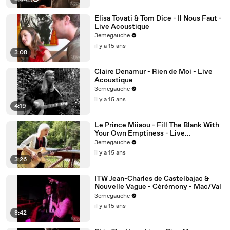
Elisa Tovati & Tom Dice - Il Nous Faut -
Live Acoustique
3emegauche
il y a 15 ans
3:08
Claire Denamur - Rien de Moi - Live
Acoustique
3emegauche
il y a 15 ans
4:19
Le Prince Miiaou - Fill The Blank With
Your Own Emptiness - Live
Acoustique
3emegauche
il y a 15 ans
3:26
ITW Jean-Charles de Castelbajac &
Nouvelle Vague - Cérémony - Mac/Val
3emegauche
il y a 15 ans
8:42