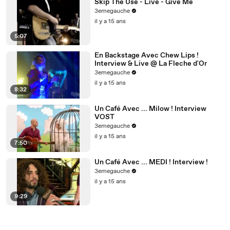
Skip The Use - Live - Give Me
3emegauche
il y a 15 ans
5:07
En Backstage Avec Chew Lips !
Interview & Live @ La Fleche d'Or
3emegauche
il y a 15 ans
8:32
Un Café Avec ... Milow ! Interview
VOST
3emegauche
il y a 15 ans
7:50
Un Café Avec ... MEDI ! Interview !
3emegauche
il y a 15 ans
9:29