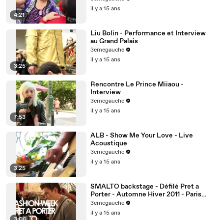
il y a 15 ans
4:21
Liu Bolin - Performance et Interview
au Grand Palais
3emegauche
il y a 15 ans
3:25
Rencontre Le Prince Miiaou -
Interview
3emegauche
il y a 15 ans
7:53
ALB - Show Me Your Love - Live
Acoustique
3emegauche
il y a 15 ans
3:25
SMALTO backstage - Défilé Pret a
Porter - Automne Hiver 2011 - Paris
Fashion Week
3emegauche
il y a 15 ans
3:00