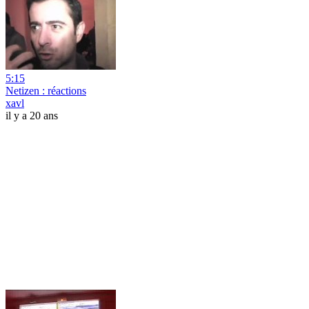
5:15
Netizen : réactions
xavl
il y a 20 ans