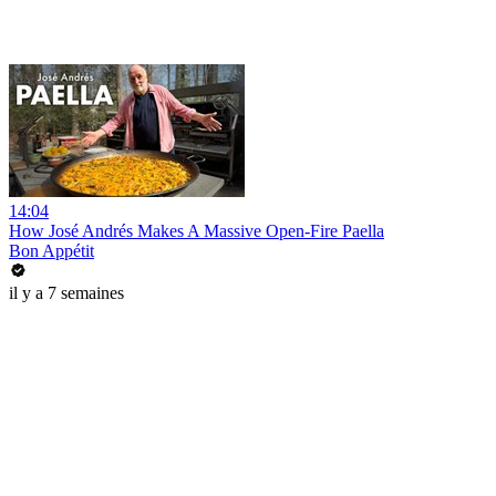
14:04
How José Andrés Makes A Massive Open-Fire Paella
Bon Appétit
il y a 7 semaines