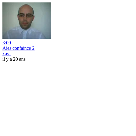
3:09
Aies confaince 2
xavl
il y a 20 ans