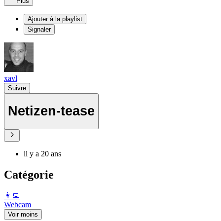
Plus
Ajouter à la playlist
Signaler
xavl
Suivre
Netizen-tease
il y a 20 ans
Catégorie
️👩‍💻️
Webcam
Voir moins