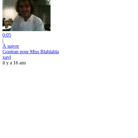
0:05
|
À suivre
Gontran pour Miss Blablabla
xavl
il y a 16 ans