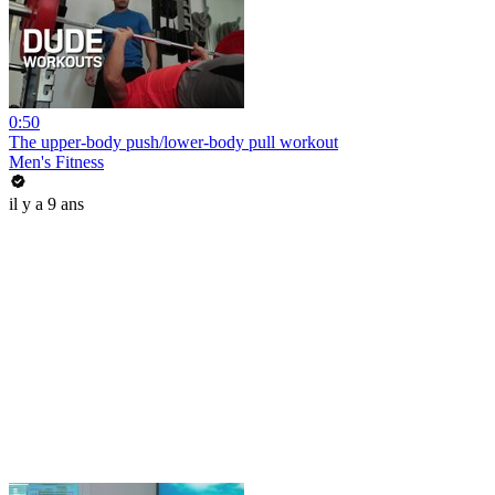
0:50
The upper-body push/lower-body pull workout
Men's Fitness
il y a 9 ans