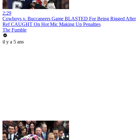
2:29
Cowboys v. Buccaneers Game BLASTED For Being Rigged After
Ref CAUGHT On Hot Mic Making Up Penalties
The Fumble
il y a 5 ans