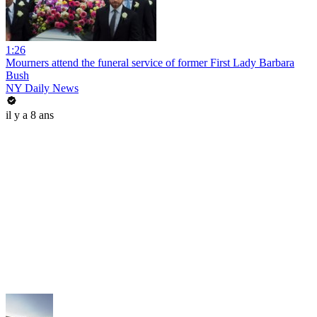
1:26
Mourners attend the funeral service of former First Lady Barbara
Bush
NY Daily News
il y a 8 ans