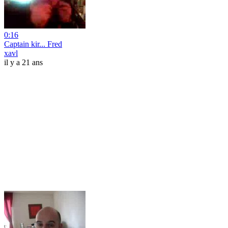
0:16
Captain kir... Fred
xavl
il y a 21 ans