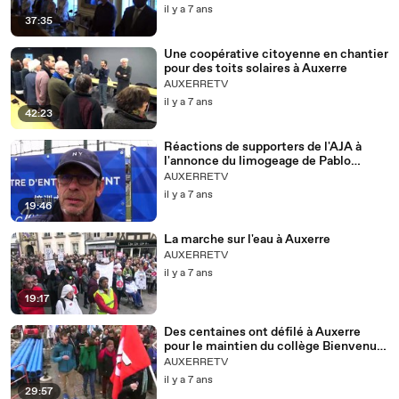
il y a 7 ans
37:35
Une coopérative citoyenne en chantier
pour des toits solaires à Auxerre
AUXERRETV
il y a 7 ans
42:23
Réactions de supporters de l'AJA à
l'annonce du limogeage de Pablo
Correa
AUXERRETV
il y a 7 ans
19:46
La marche sur l'eau à Auxerre
AUXERRETV
il y a 7 ans
19:17
Des centaines ont défilé à Auxerre
pour le maintien du collège Bienvenu-
Martin
AUXERRETV
il y a 7 ans
29:57