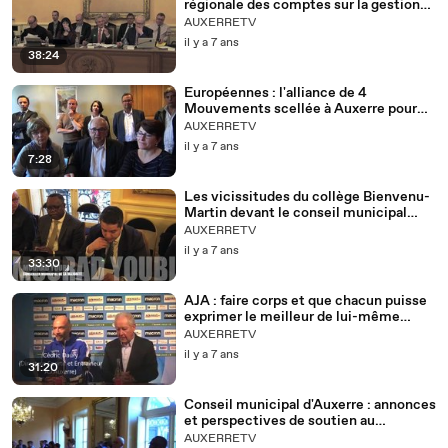
régionale des comptes sur la gestion
de la Ville d'Auxerre depuis 2012
AUXERRETV
il y a 7 ans
38:24
Européennes : l'alliance de 4
Mouvements scellée à Auxerre pour
une Europe forte et intégrée et contre
AUXERRETV
les populismes
il y a 7 ans
7:28
Les vicissitudes du collège Bienvenu-
Martin devant le conseil municipal
d'Auxerre
AUXERRETV
il y a 7 ans
33:30
AJA : faire corps et que chacun puisse
exprimer le meilleur de lui-même
(Cédric Daury)
AUXERRETV
il y a 7 ans
31:20
Conseil municipal d'Auxerre : annonces
et perspectives de soutien au
commerce
AUXERRETV