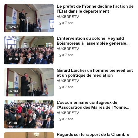
Le préfet de l'Yonne décline l'action de
l'État dans le département
AUXERRETV
il y a 7 ans
32:08
L'intervention du colonel Reynald
Boismoreau à l'assemblée générale
2019 des maires de l'Yonne
AUXERRETV
il y a 7 ans
16:34
Gérard Larcher un homme bienveillant
et un politique de médiation
AUXERRETV
il y a 7 ans
37:44
L'oecuménisme contagieux de
l'Association des Maires de l'Yonne
(AMF 89)
AUXERRETV
il y a 7 ans
11:34
Regards sur le rapport de la Chambre