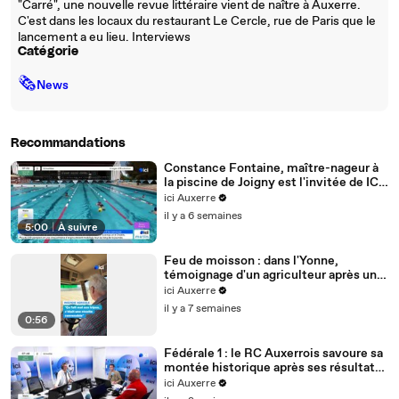
"Carré", une nouvelle revue littéraire vient de naître à Auxerre.
C'est dans les locaux du restaurant Le Cercle, rue de Paris que le
lancement a eu lieu. Interviews
Catégorie
🗞
News
Recommandations
Constance Fontaine, maître-nageur à
la piscine de Joigny est l'invitée de ICI
Auxerre ce mercredi 24 juin 2026
ici Auxerre
il y a 6 semaines
5:00
|
À suivre
Feu de moisson : dans l'Yonne,
témoignage d'un agriculteur après un
incendie
ici Auxerre
il y a 7 semaines
0:56
Fédérale 1 : le RC Auxerrois savoure sa
montée historique après ses résultats
en 8es de finale
ici Auxerre