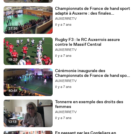
Championnats de France de hand sport
adapté à Auxerre : des finales
disputées dominées par Bruges
AUXERRETV
il y a 7 ans
37:35
Rugby F3 : le RC Auxerrois assure
contre le Massif Central
AUXERRETV
il y a 7 ans
19:29
Cérémonie inaugurale des
Championnats de France de hand sport
adapté à Auxerre
AUXERRETV
il y a 7 ans
40:51
Tonnerre en exemple des droits des
femmes
AUXERRETV
il y a 7 ans
13:13
En passant par les Cordeliers en