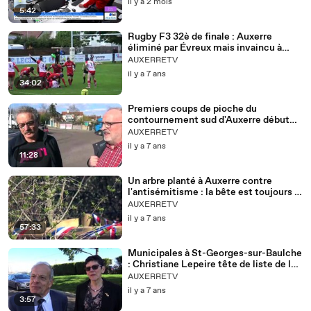
il y a 2 mois
5:42
Rugby F3 32è de finale : Auxerre
éliminé par Évreux mais invaincu à
Bouillot
AUXERRETV
il y a 7 ans
34:02
Premiers coups de pioche du
contournement sud d'Auxerre début
mai
AUXERRETV
il y a 7 ans
11:28
Un arbre planté à Auxerre contre
l'antisémitisme : la bête est toujours là
...
AUXERRETV
il y a 7 ans
57:33
Municipales à St-Georges-sur-Baulche
: Christiane Lepeire tête de liste de la
majorité sortante
AUXERRETV
il y a 7 ans
3:57