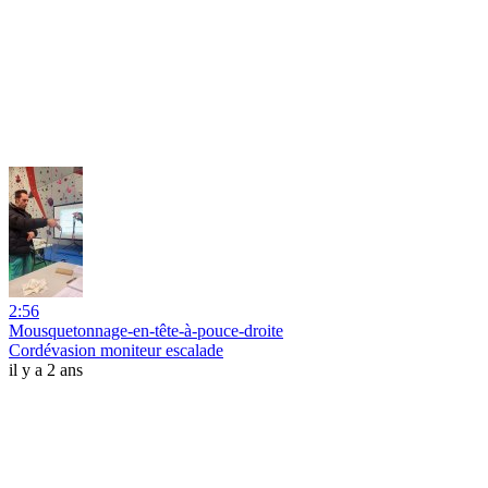
2:56
Mousquetonnage-en-tête-à-pouce-droite
Cordévasion moniteur escalade
il y a 2 ans