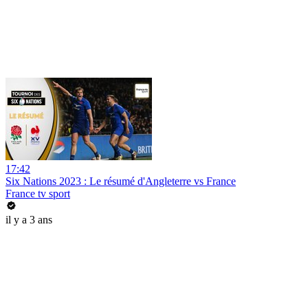
17:42
Six Nations 2023 : Le résumé d'Angleterre vs France
France tv sport
il y a 3 ans