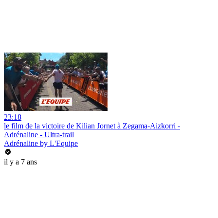
23:18
le film de la victoire de Kilian Jornet à Zegama-Aizkorri -
Adrénaline - Ultra-trail
Adrénaline by L'Equipe
il y a 7 ans