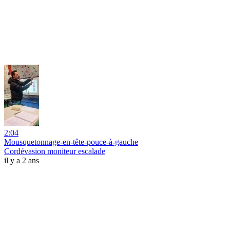
2:04
Mousquetonnage-en-tête-pouce-à-gauche
Cordévasion moniteur escalade
il y a 2 ans