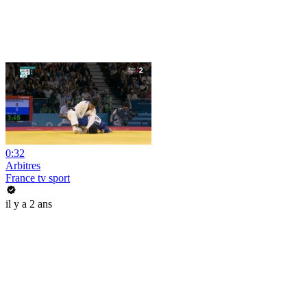
0:32
Arbitres
France tv sport
il y a 2 ans