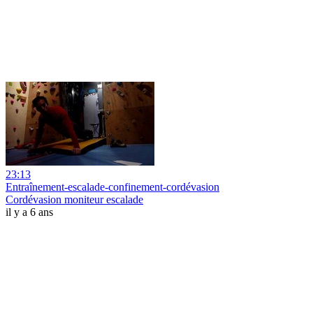
23:13
Entraînement-escalade-confinement-cordévasion
Cordévasion moniteur escalade
il y a 6 ans