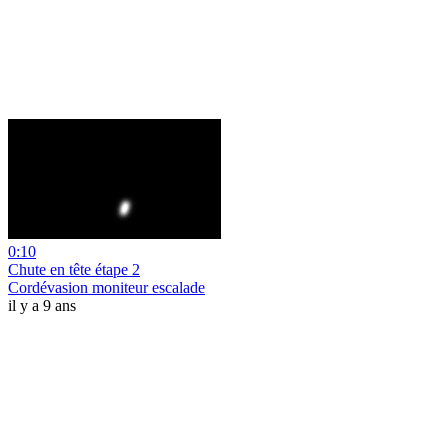
0:10
Chute en tête étape 2
Cordévasion moniteur escalade
il y a 9 ans