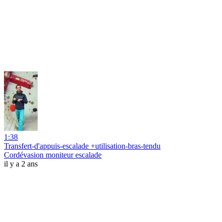
1:38
Transfert-d'appuis-escalade +utilisation-bras-tendu
Cordévasion moniteur escalade
il y a 2 ans