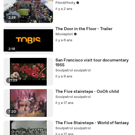
FilmAffinity
il y a 2 ans
2:28
The Door in the Floor - Trailer
Moviepilot
il y a 6 ans
2:18
San Francisco visit tour documentary
1955
Soulpatrol soulpatrol
il y a 9 ans
21:29
The Five stairsteps - OoOh child
Soulpatrol soulpatrol
il y a 17 ans
7:20
The Five Stairsteps - World of fantasy
Soulpatrol soulpatrol
il y a 17 ans