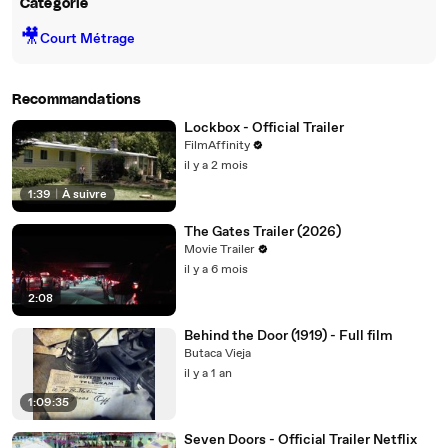
Catégorie
🎥
Court Métrage
Recommandations
Lockbox - Official Trailer
FilmAffinity
il y a 2 mois
1:39
|
À suivre
The Gates Trailer (2026)
Movie Trailer
il y a 6 mois
2:08
Behind the Door (1919) - Full film
Butaca Vieja
il y a 1 an
1:09:35
Seven Doors - Official Trailer Netflix