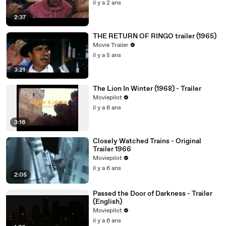
il y a 2 ans
2:37
THE RETURN OF RINGO trailer (1965)
Movie Trailer
il y a 5 ans
3:21
The Lion In Winter (1968) - Trailer
Moviepilot
il y a 6 ans
3:16
Closely Watched Trains - Original
Trailer 1966
Moviepilot
il y a 6 ans
2:05
Passed the Door of Darkness - Trailer
(English)
Moviepilot
il y a 6 ans