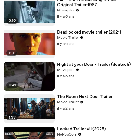
Far From The Madding Crowd -
Original Trailer 1967
Moviepilot
il y a 6 ans
3:16
Deadlocked movie trailer (2021)
Movie Trailer
il y a 6 ans
1:11
Right at your Door - Trailer (deutsch)
Moviepilot
il y a 6 ans
0:41
The Room Next Door Trailer
Movie Trailer
il y a 2 ans
1:38
Locked Trailer #1 (2025)
NoPopCorn