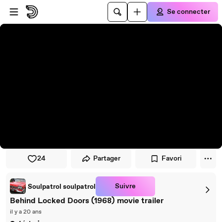
Passer au player
Passer au contenu principal
Se connecter
24
Partager
Favori
Suivre
Soulpatrol soulpatrol
Behind Locked Doors (1968) movie trailer
il y a 20 ans