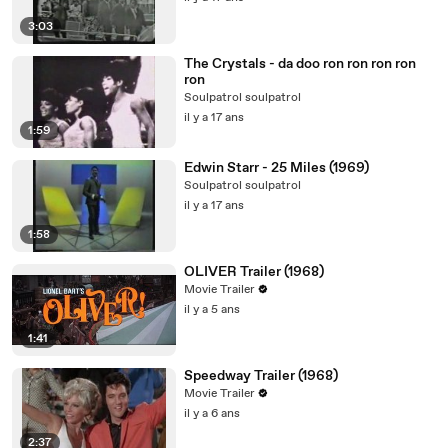
3:03
The Crystals - da doo ron ron ron ron
ron
Soulpatrol soulpatrol
il y a 17 ans
1:59
Edwin Starr - 25 Miles (1969)
Soulpatrol soulpatrol
il y a 17 ans
1:58
OLIVER Trailer (1968)
Movie Trailer
il y a 5 ans
1:41
Speedway Trailer (1968)
Movie Trailer
il y a 6 ans
2:37