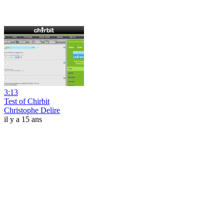
3:13
Test of Chirbit
Christophe Delire
il y a 15 ans