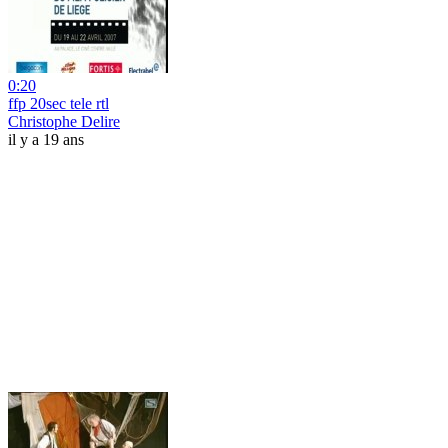
0:20
ffp 20sec tele rtl
Christophe Delire
il y a 19 ans