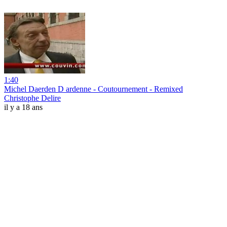
1:40
Michel Daerden D ardenne - Coutournement - Remixed
Christophe Delire
il y a 18 ans