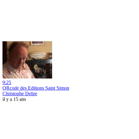
9:25
QRcode des Editions Saint Simon
Christophe Delire
il y a 15 ans