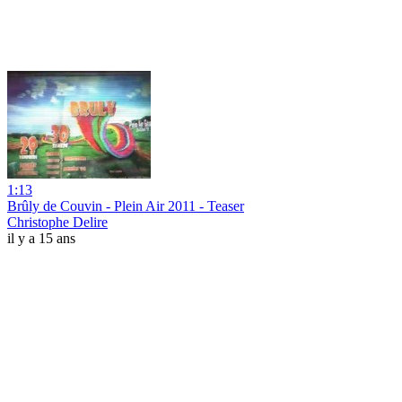
1:13
Brûly de Couvin - Plein Air 2011 - Teaser
Christophe Delire
il y a 15 ans