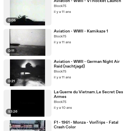
Aviation - WWII - V1 Rocket Launch
Block75
il y a 11 ans
0:05
Aviation - WWII - Kamikaze 1
Block75
il y a 11 ans
0:11
Aviation - WWII - German Night Air
Raid (nachtjagd)
Block75
il y a 11 ans
0:21
La Guerre du Vietnam.Le Secret Des
Armes
Block75
il y a 10 ans
53:26
F1 - 1961 - Monza - VonTrips - Fatal
Crash Color