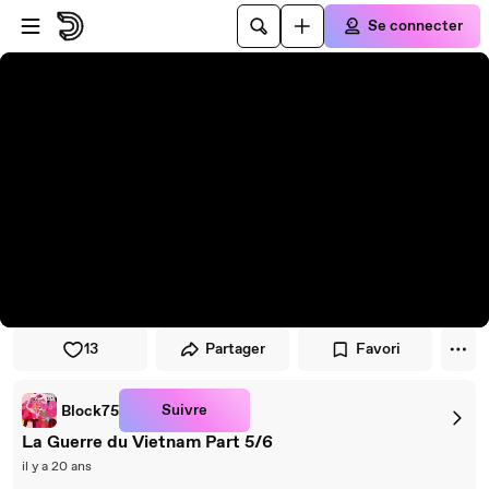
Passer au player
Passer au contenu principal
Se connecter
13
Partager
Favori
Suivre
Block75
La Guerre du Vietnam Part 5/6
il y a 20 ans