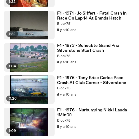
1:22
F1 - 1971 - Jo Siffert - Fatal Crash In
Race On Lap 14 At Brands Hatch
Block75
il y a 10 ans
1:22
F1 - 1973 - Scheckte Grand Prix
Silverstone Start Crash
Block75
il y a 10 ans
1:04
F1 - 1975 - Tony Brise Carlos Pace
Crash At Club Corner - Silverstone
Block75
il y a 10 ans
0:26
F1 - 1976 - Nurburgring Nikki Lauda
1Min08
Block75
il y a 10 ans
1:09