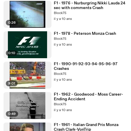
F1 - 1976 - Nurburgring Nikki Lauda 24
sec with comments Crash
Block75
il y a 10 ans
0:26
F1 - 1978 - Peterson Monza Crash
Block75
il y a 10 ans
0:10
F1 - 1990-91-92-93-94-95-96-97
Crashes
Block75
il y a 10 ans
9:01
F1 - 1962 - Goodwood - Moss Career-
Ending Accident
Block75
il y a 10 ans
0:49
F1 - 1961 - Italian Grand Prix Monza
Crash Clark-VonTrip