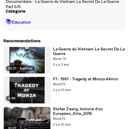
Documentaire - La Guerre du Vietnam.Le Secret De La Guerre
Part 5/6
Catégorie
📚
Éducation
Recommandations
La Guerre du Vietnam.Le Secret De La
Guerre
Block 75
il y a 3 ans
52:21
|
À suivre
F1 - 1961 - Tragedy at Monza 44min
Block75
il y a 10 ans
0:46
Stefan Zweig, histoire d'un
Européen_Arte_2016
Block75
il y a 10 ans
51:27