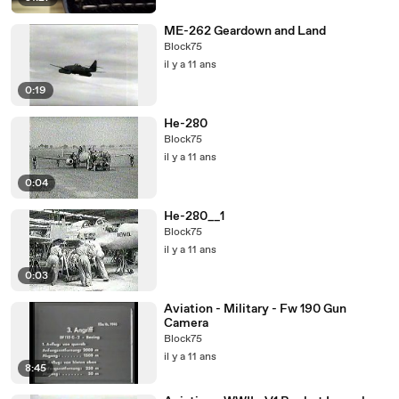
ME-262 Geardown and Land
Block75
il y a 11 ans
0:19
He-280
Block75
il y a 11 ans
0:04
He-280__1
Block75
il y a 11 ans
0:03
Aviation - Military - Fw 190 Gun
Camera
Block75
il y a 11 ans
8:45