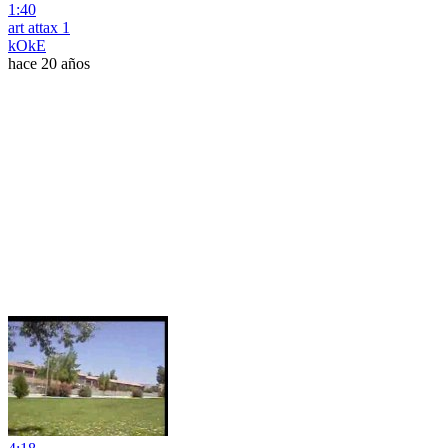
1:40
art attax 1
kOkE
hace 20 años