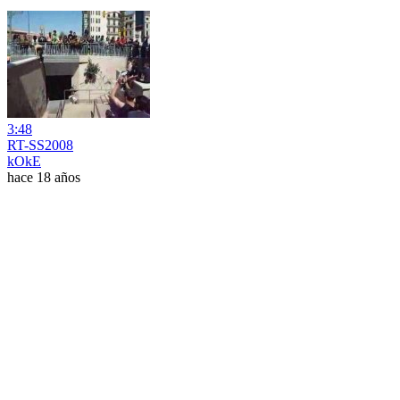
3:48
RT-SS2008
kOkE
hace 18 años