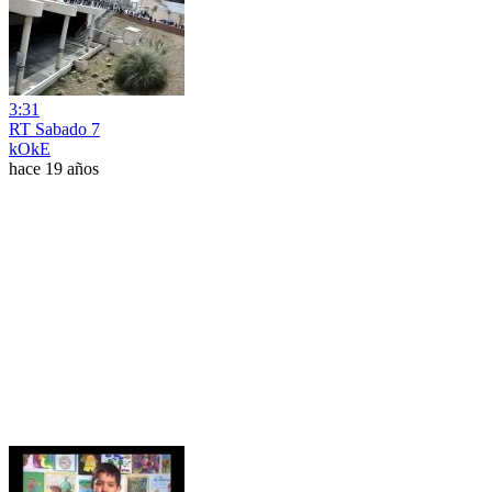
3:31
RT Sabado 7
kOkE
hace 19 años