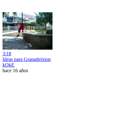
3:18
Ideas para Granadeixion
kOkE
hace 16 años