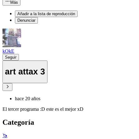
Más
Añadir a la lista de reproducción
Denunciar
kOkE
Seguir
art attax 3
hace 20 años
El tercer programa :D este es el mejor xD
Categoría
🦄