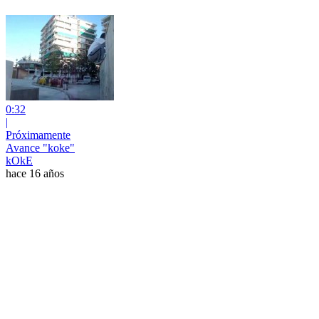
0:32
|
Próximamente
Avance "koke"
kOkE
hace 16 años