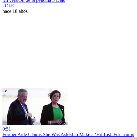
Mi versiÓn de la película 3 Días
kOkE
hace 18 años
0:51
Former Aide Claims She Was Asked to Make a ‘Hit List’ For Trump