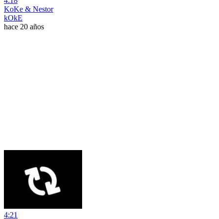
4:18
KoKe & Nestor
kOkE
hace 20 años
4:21