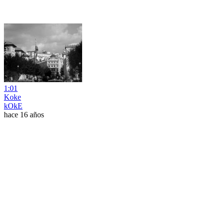
1:01
Koke
kOkE
hace 16 años