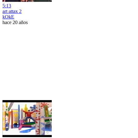
5:13
art attax 2
kOkE
hace 20 años