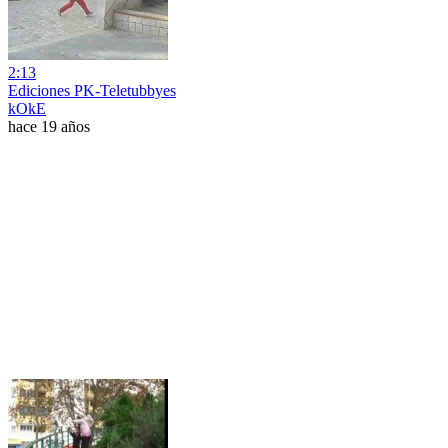
2:13
Ediciones PK-Teletubbyes
kOkE
hace 19 años