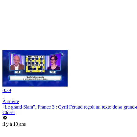
0:39
|
À suivre
"Le grand Slam", France 3 : Cyril Féraud reçoit un texto de sa grand
Closer
il y a 10 ans