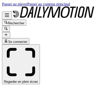
Passer au player
Passer au contenu principal
Rechercher
Se connecter
Regarder en plein écran