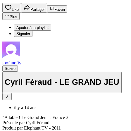
Like
Partager
Favori
Plus
Ajouter à la playlist
Signaler
toofanoftv
Suivre
Cyril Féraud - LE GRAND JEU
il y a 14 ans
"A table ! Le Grand Jeu" - France 3
Présenté par Cyril Féraud
Produit par Elephant TV - 2011