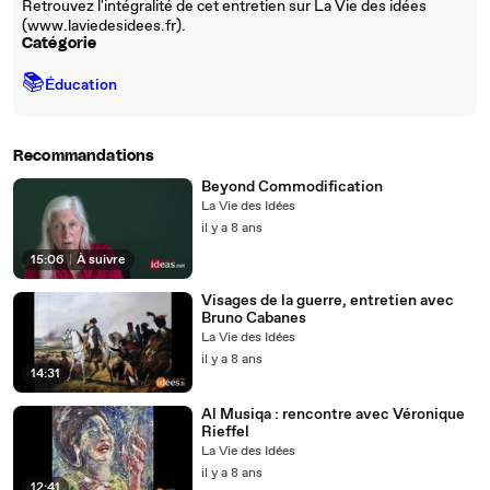
Retrouvez l'intégralité de cet entretien sur La Vie des idées
(www.laviedesidees.fr).
Catégorie
📚
Éducation
Recommandations
Beyond Commodification
La Vie des Idées
il y a 8 ans
15:06
|
À suivre
Visages de la guerre, entretien avec
Bruno Cabanes
La Vie des Idées
il y a 8 ans
14:31
Al Musiqa : rencontre avec Véronique
Rieffel
La Vie des Idées
il y a 8 ans
12:41