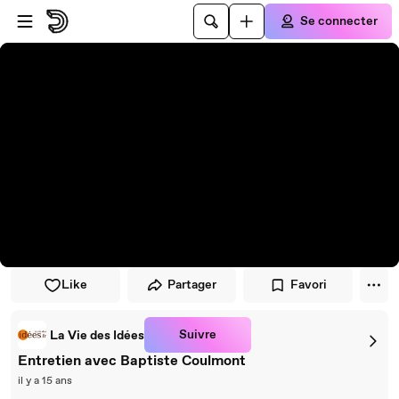
Passer au player
Passer au contenu principal
Se connecter
Like
Partager
Favori
Suivre
La Vie des Idées
Entretien avec Baptiste Coulmont
il y a 15 ans