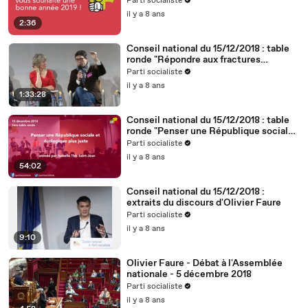
Parti socialiste
il y a 8 ans
2:36
Conseil national du 15/12/2018 : table
ronde "Répondre aux fractures
territoriales, républicaines et
Parti socialiste
démocratiques"
il y a 8 ans
1:33:28
Conseil national du 15/12/2018 : table
ronde "Penser une République sociale
et écologique plus juste"
Parti socialiste
il y a 8 ans
54:02
Conseil national du 15/12/2018 :
extraits du discours d'Olivier Faure
Parti socialiste
il y a 8 ans
9:10
Olivier Faure - Débat à l'Assemblée
nationale - 5 décembre 2018
Parti socialiste
il y a 8 ans