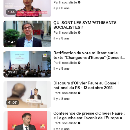
Nouvelle-Calédonie
Parti socialiste
il y a 8 ans
1:44
QUI SONT LES SYMPATHISANTS
SOCIALISTES ?
Parti socialiste
il y a 8 ans
2:47
Ratification du vote militant sur le
texte "Changeons d'Europe" (Conseil
national du 13/10/2018)
Parti socialiste
il y a 8 ans
39:43
Discours d'Olivier Faure au Conseil
national du PS - 13 octobre 2018
Parti socialiste
il y a 8 ans
41:07
Conférence de presse d'Olivier Faure :
« La gauche est l'avenir de l'Europe ».
Parti socialiste
il y a 8 ans