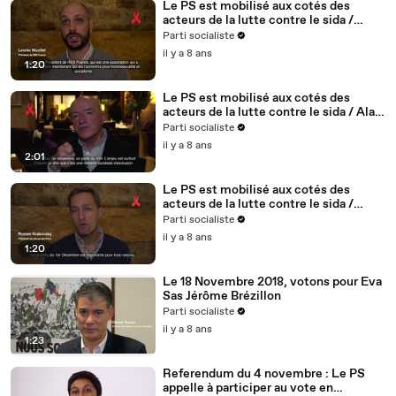
Le PS est mobilisé aux cotés des
acteurs de la lutte contre le sida /
Lennie Nicollet, président de HES -
Parti socialiste
5/5
il y a 8 ans
1:20
Le PS est mobilisé aux cotés des
acteurs de la lutte contre le sida / Alain
BONNINEAU, président de AIDES IDF /
Parti socialiste
4/5
il y a 8 ans
2:01
Le PS est mobilisé aux cotés des
acteurs de la lutte contre le sida /
Roman Krakovsky, président de
Parti socialiste
Séropotes - 3/5
il y a 8 ans
1:20
Le 18 Novembre 2018, votons pour Eva
Sas Jérôme Brézillon
Parti socialiste
il y a 8 ans
1:23
Referendum du 4 novembre : Le PS
appelle à participer au vote en