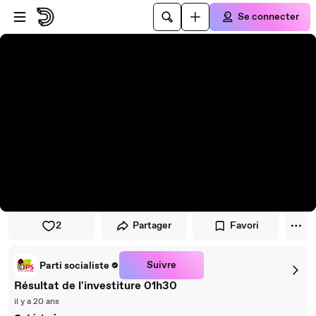
Passer au player
Passer au contenu principal
Se connecter
2
Partager
Favori
Suivre
Parti socialiste
Résultat de l'investiture 01h30
il y a 20 ans