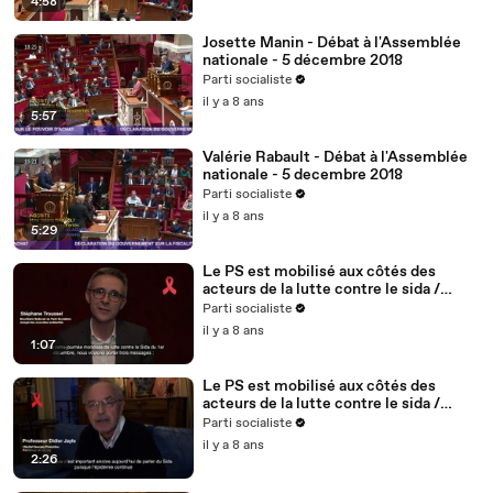
4:58
Josette Manin - Débat à l'Assemblée
nationale - 5 décembre 2018
Parti socialiste
il y a 8 ans
5:57
Valérie Rabault - Débat à l'Assemblée
nationale - 5 decembre 2018
Parti socialiste
il y a 8 ans
5:29
Le PS est mobilisé aux côtés des
acteurs de la lutte contre le sida /
Stéphane Troussel - 2/5
Parti socialiste
il y a 8 ans
1:07
Le PS est mobilisé aux côtés des
acteurs de la lutte contre le sida /
Didier Jayle, médecin, fondateur du
Parti socialiste
site vih.org - 1/5
il y a 8 ans
2:26