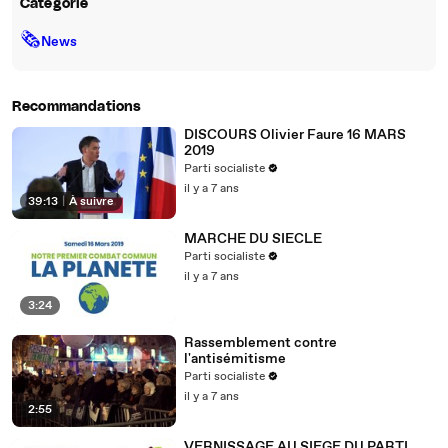
Catégorie
🗞
News
Recommandations
DISCOURS Olivier Faure 16 MARS
2019
Parti socialiste
il y a 7 ans
39:13
|
À suivre
MARCHE DU SIECLE
Parti socialiste
il y a 7 ans
3:24
Rassemblement contre
l'antisémitisme
Parti socialiste
il y a 7 ans
2:55
VERNISSAGE AU SIEGE DU PARTI