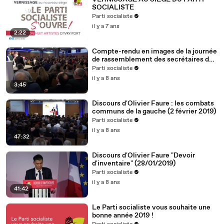
SOCIALISTE
Parti socialiste
il y a 7 ans
2:22
Compte-rendu en images de la journée
de rassemblement des secrétaires de
section (2.2.19)
Parti socialiste
il y a 8 ans
3:45
Discours d'Olivier Faure : les combats
communs de la gauche (2 février 2019)
Parti socialiste
il y a 8 ans
47:32
Discours d'Olivier Faure "Devoir
d'inventaire" (28/01/2019)
Parti socialiste
il y a 8 ans
41:42
Le Parti socialiste vous souhaite une
bonne année 2019 !