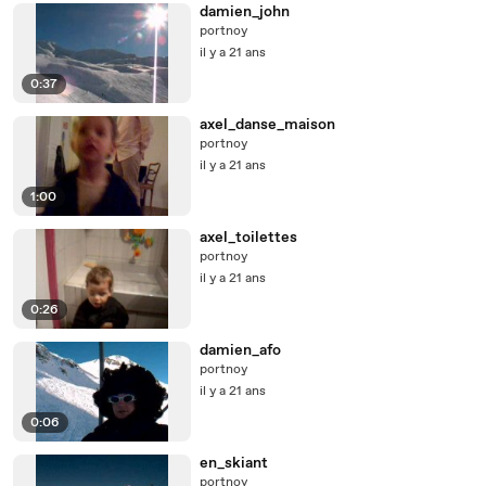
damien_john
portnoy
il y a 21 ans
0:37
axel_danse_maison
portnoy
il y a 21 ans
1:00
axel_toilettes
portnoy
il y a 21 ans
0:26
damien_afo
portnoy
il y a 21 ans
0:06
en_skiant
portnoy