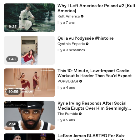
Why I Left America for Poland #2 [Kult
America]
Kult America
il y a 7 ans
9:25
Qui a vu l’odyssée #histoire
Cynthia Enparle
il y a 3 semaines
1:43
This 10-Minute, Low-Impact Cardio
Workout Is Harder Than You'd Expect
POPSUGAR
il y a 4 ans
10:55
Kyrie Irving Responds After Social
Media Erupts Over Him Seemingly
Coming Out As An Anti-Masker
The Fumble
il y a 5 ans
2:58
LeBron James BLASTED For Sub-