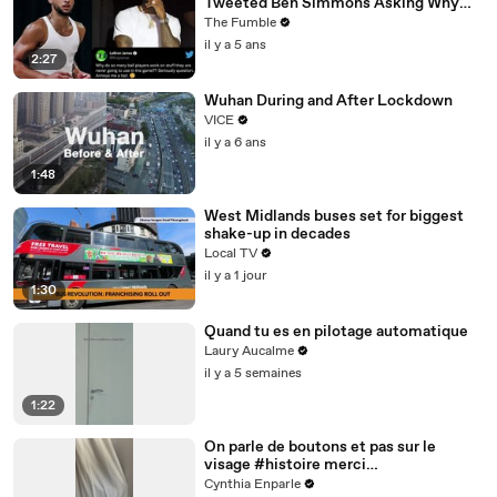
Tweeted Ben Simmons Asking Why
Players Practice Moves They NEVER
The Fumble
Use
il y a 5 ans
2:27
Wuhan During and After Lockdown
VICE
il y a 6 ans
1:48
West Midlands buses set for biggest
shake-up in decades
Local TV
il y a 1 jour
1:30
Quand tu es en pilotage automatique
Laury Aucalme
il y a 5 semaines
1:22
On parle de boutons et pas sur le
visage #histoire merci
@studio_paillette prêt*
Cynthia Enparle