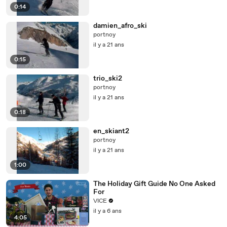
0:14
damien_afro_ski
portnoy
il y a 21 ans
0:15
trio_ski2
portnoy
il y a 21 ans
0:18
en_skiant2
portnoy
il y a 21 ans
1:00
The Holiday Gift Guide No One Asked
For
VICE
il y a 6 ans
4:05