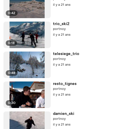
il y a 21 ans
0:42
trio_ski2
portnoy
il y a 21 ans
0:18
telesiege_trio
portnoy
il y a 21 ans
0:48
resto_tignes
portnoy
il y a 21 ans
0:30
damien_ski
portnoy
il y a 21 ans