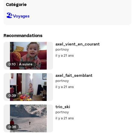
Catégorie
🏖
Voyages
Recommandations
axel_vient_en_courant
portnoy
il y a 21 ans
0:10
|
À suivre
axel_fait_semblant
portnoy
il y a 21 ans
0:39
trio_ski
portnoy
il y a 21 ans
0:36