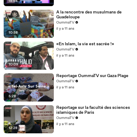
18:54
A la rencontre des musulmans de
Guadeloupe
OummaTV
il y a 11 ans
10:58
«En Islam, la vie est sacrée !»
OummaTV
il y a 11 ans
10:09
Reportage OummaTV sur Gaza Plage
OummaTV
il y a 11 ans
5:28
Reportage sur la faculté des sciences
islamiques de Paris
OummaTV
il y a 11 ans
12:28