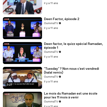
il y a 11 ans
1:42
Deen Factor, épisode 2
OummaTV
il y a 11 ans
14:28
Deen factor, le quizz spécial Ramadan,
épisode 1
OummaTV
il y a 11 ans
17:19
"Tuesday" ? Non nous c'est vendredi
(halal remix)
OummaTV
il y a 11 ans
3:27
Le mois du Ramadan est une école
pour les 11 mois à venir
OummaTV
il y a 11 ans