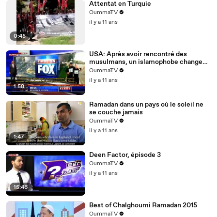
Attentat en Turquie
OummaTV
il y a 11 ans
0:45
USA: Après avoir rencontré des
musulmans, un islamophobe change
d'avis sur l'islam
OummaTV
il y a 11 ans
1:58
Ramadan dans un pays où le soleil ne
se couche jamais
OummaTV
il y a 11 ans
1:47
Deen Factor, épisode 3
OummaTV
il y a 11 ans
15:46
Best of Chalghoumi Ramadan 2015
OummaTV