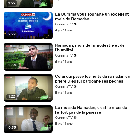
1:55
La Oumma vous souhaite un excellent
mois de Ramadan
OummaTV
il y a 11 ans
2:22
Ramadan, mois de la modestie et de
l'humilité
OummaTV
il y a 11 ans
3:06
Celui qui passe les nuits du ramadan en
prière Dieu lui pardonne ses péchés
OummaTV
il y a 11 ans
1:22
Le mois de Ramadan, c'est le mois de
l'effort pas de la paresse
OummaTV
il y a 11 ans
0:55