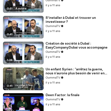
OummaTV
il y a 11 ans
0:51
|
À suivre
S’installer à Dubaï et trouver un
investisseur ?
OummaTV
il y a 11 ans
0:41
Création de société à Dubaï :
EasyCompanyDubai vous accompagne
OummaTV
il y a 11 ans
1:38
Un enfant Syrien : "arrêtez la guerre,
nous n'aurons plus besoin de venir en
Europe"
OummaTV
il y a 11 ans
0:41
Deen Factor: la finale
OummaTV
il y a 11 ans