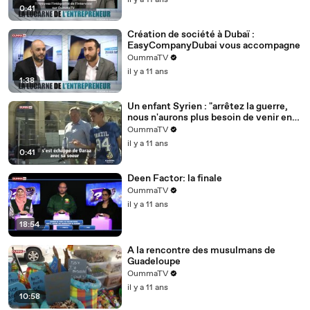
il y a 11 ans
0:41
Création de société à Dubaï :
EasyCompanyDubai vous accompagne
OummaTV
il y a 11 ans
1:38
Un enfant Syrien : "arrêtez la guerre,
nous n'aurons plus besoin de venir en
Europe"
OummaTV
il y a 11 ans
0:41
Deen Factor: la finale
OummaTV
il y a 11 ans
18:54
A la rencontre des musulmans de
Guadeloupe
OummaTV
il y a 11 ans
10:58