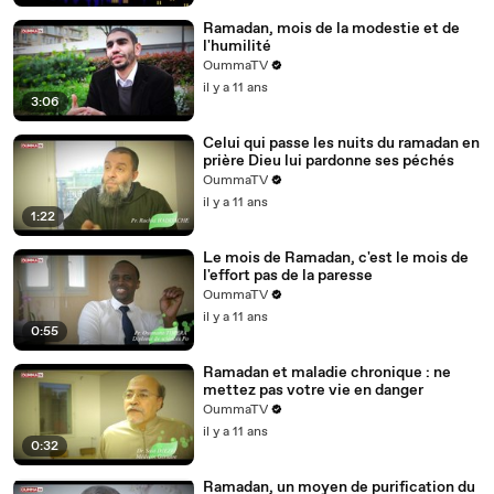
Ramadan, mois de la modestie et de
l'humilité
OummaTV
il y a 11 ans
3:06
Celui qui passe les nuits du ramadan en
prière Dieu lui pardonne ses péchés
OummaTV
il y a 11 ans
1:22
Le mois de Ramadan, c'est le mois de
l'effort pas de la paresse
OummaTV
il y a 11 ans
0:55
Ramadan et maladie chronique : ne
mettez pas votre vie en danger
OummaTV
il y a 11 ans
0:32
Ramadan, un moyen de purification du