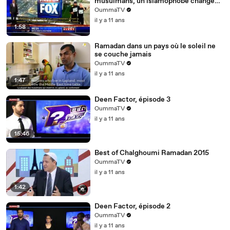
musulmans, un islamophobe change
d'avis sur l'islam
OummaTV
il y a 11 ans
1:58
Ramadan dans un pays où le soleil ne
se couche jamais
OummaTV
il y a 11 ans
1:47
Deen Factor, épisode 3
OummaTV
il y a 11 ans
15:46
Best of Chalghoumi Ramadan 2015
OummaTV
il y a 11 ans
1:42
Deen Factor, épisode 2
OummaTV
il y a 11 ans