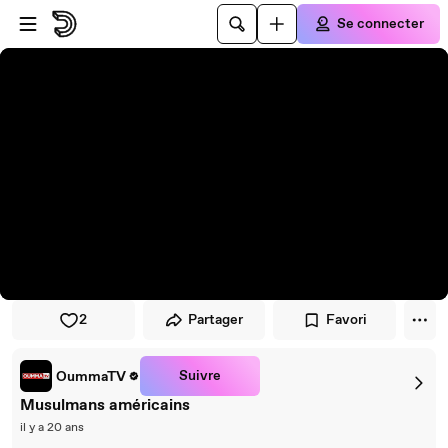
Passer au player
Passer au contenu principal
Se connecter
2
Partager
Favori
Suivre
OummaTV
Musulmans américains
il y a 20 ans