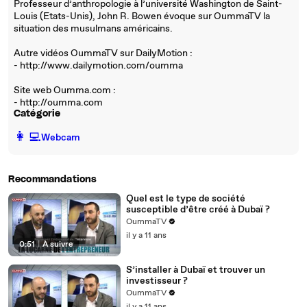
Professeur d’anthropologie à l’université Washington de Saint-
Louis (Etats-Unis), John R. Bowen évoque sur OummaTV la
situation des musulmans américains.
Autre vidéos OummaTV sur DailyMotion :
- http://www.dailymotion.com/oumma
Site web Oumma.com :
- http://oumma.com
Catégorie
️👩‍💻️
Webcam
Recommandations
Quel est le type de société
susceptible d’être créé à Dubaï ?
OummaTV
il y a 11 ans
0:51
|
À suivre
S’installer à Dubaï et trouver un
investisseur ?
OummaTV