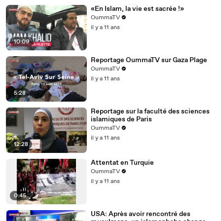
«En Islam, la vie est sacrée !»
OummaTV
il y a 11 ans
10:09
Reportage OummaTV sur Gaza Plage
OummaTV
il y a 11 ans
5:28
Reportage sur la faculté des sciences
islamiques de Paris
OummaTV
il y a 11 ans
12:28
Attentat en Turquie
OummaTV
il y a 11 ans
0:45
USA: Après avoir rencontré des