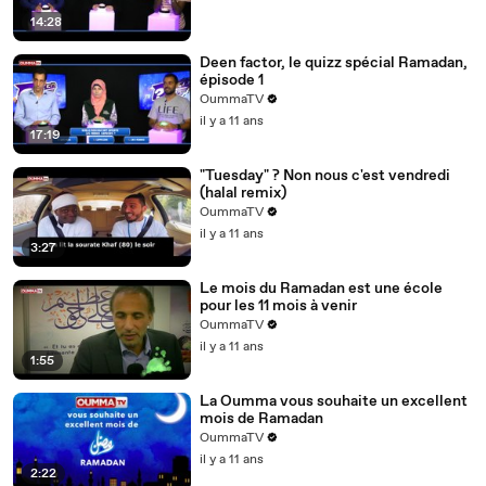
14:28
Deen factor, le quizz spécial Ramadan,
épisode 1
OummaTV
il y a 11 ans
17:19
"Tuesday" ? Non nous c'est vendredi
(halal remix)
OummaTV
il y a 11 ans
3:27
Le mois du Ramadan est une école
pour les 11 mois à venir
OummaTV
il y a 11 ans
1:55
La Oumma vous souhaite un excellent
mois de Ramadan
OummaTV
il y a 11 ans
2:22