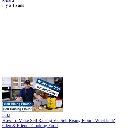
k-nard
il y a 15 ans
5:32
How To Make Self Raising Vs. Self Rising Flour - What Is It?
Glen & Friends Cooking Food