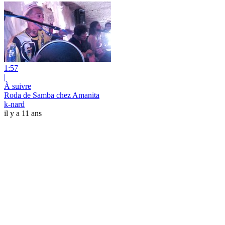
1:57
|
À suivre
Roda de Samba chez Amanita
k-nard
il y a 11 ans