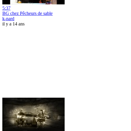
5:37
BG chez Pêcheurs de sable
k-nard
il y a 14 ans