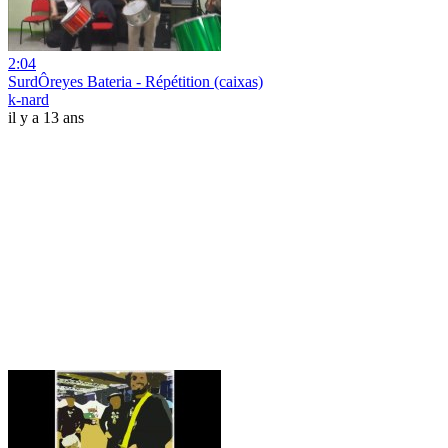
2:04
SurdÔreyes Bateria - Répétition (caixas)
k-nard
il y a 13 ans