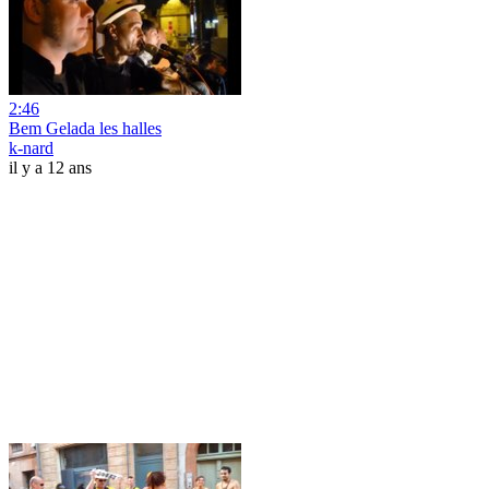
2:46
Bem Gelada les halles
k-nard
il y a 12 ans