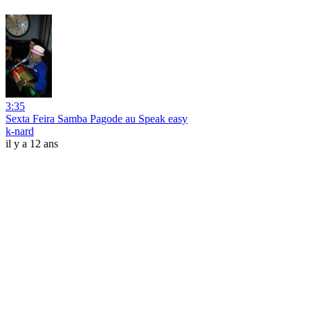
3:35
Sexta Feira Samba Pagode au Speak easy
k-nard
il y a 12 ans