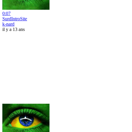
0:07
SurdIntroSite
k-nard
il y a 13 ans