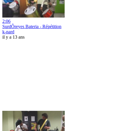
2:06
SurdÔreyes Bateria - Répétition
k-nard
il y a 13 ans