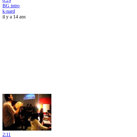
0:29
BG intro
k-nard
il y a 14 ans
2:11