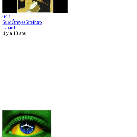
0:21
SurdÔreyesSiteIntro
k-nard
il y a 13 ans