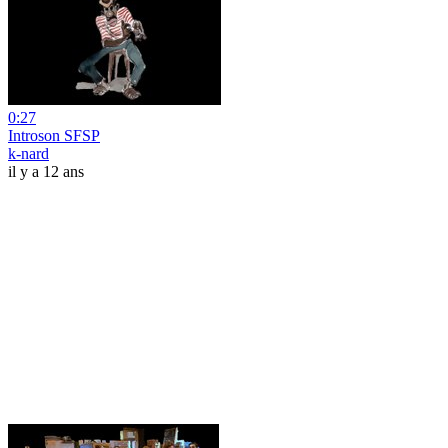
0:27
Introson SFSP
k-nard
il y a 12 ans