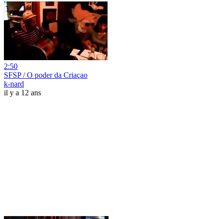
2:50
SFSP / O poder da Criaçao
k-nard
il y a 12 ans