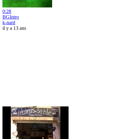
0:28
BGIntro
k-nard
il y a 13 ans