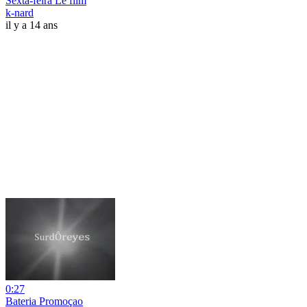
Sexta-feira Le film
k-nard
il y a 14 ans
0:27
Bateria Promoçao