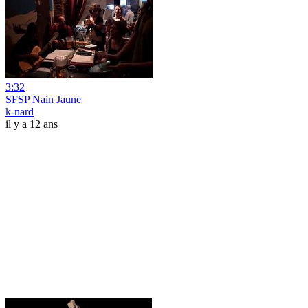
3:32
SFSP Nain Jaune
k-nard
il y a 12 ans