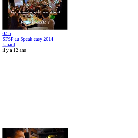
0:55
SFSP au Speak easy 2014
k-nard
il y a 12 ans