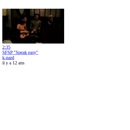
2:35
SFSP "Speak easy"
k-nard
il y a 12 ans