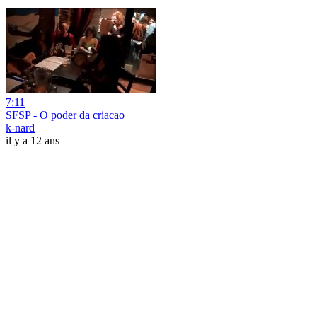
7:11
SFSP - O poder da criacao
k-nard
il y a 12 ans