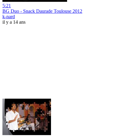
5:21
BG Duo - Snack Daurade Toulouse 2012
k-nard
il y a 14 ans