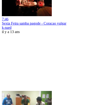
7:46
Sexta Feira samba pagode - Coracao vulgar
k-nard
il y a 13 ans