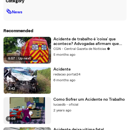
Category
🗞
News
Recommended
Acidente de trabalho é 'coisa' que
acontece? Advogadas afirmam que
não!
CGN - Central Gazeta de Notícias
5 months ago
5:57
|
Up next
Acidente
redacao portal24
6 months ago
3:42
Como Sofrer um Acidente no Trabalho
lucasdb - oficial
2 years ago
6:56
Acidente deixa vítima fatal