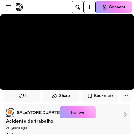
Skip to player
Skip to main content
Connect
1
Share
Bookmark
Follow
SALVATORE DUARTE
Acidente de trabalho!
20 years ago