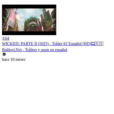
3:04
WICKED: PARTE II (2025) - Tráiler #2 Español [HD]🎞️🇪🇸
Baldovi.Net - Tráilers y spots en español
hace 10 meses