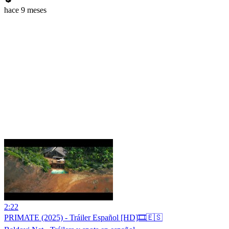
hace 9 meses
2:22
PRIMATE (2025) - Tráiler Español [HD]🎞️🇪🇸