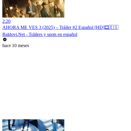
2:20
AHORA ME VES 3 (2025) – Tráiler #2 Español [HD]🎞️🇪🇸
Baldovi.Net - Tráilers y spots en español
hace 10 meses