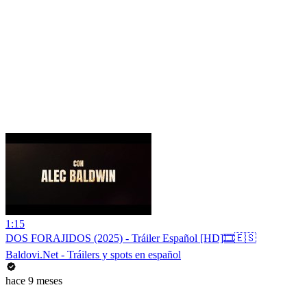
1:15
DOS FORAJIDOS (2025) - Tráiler Español [HD]🎞️🇪🇸
Baldovi.Net - Tráilers y spots en español
hace 9 meses