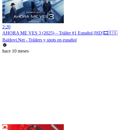
2:20
AHORA ME VES 3 (2025) – Tráiler #1 Español [HD]🎞️🇪🇸
Baldovi.Net - Tráilers y spots en español
hace 10 meses