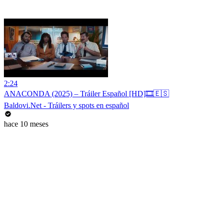
2:24
ANACONDA (2025) – Tráiler Español [HD]🎞️🇪🇸
Baldovi.Net - Tráilers y spots en español
hace 10 meses