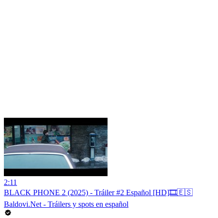
2:11
BLACK PHONE 2 (2025) - Tráiler #2 Español [HD]🎞️🇪🇸
Baldovi.Net - Tráilers y spots en español