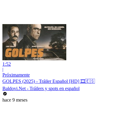
1:52
|
Próximamente
GOLPES (2025) - Tráiler Español [HD] 🎞️🇪🇸
Baldovi.Net - Tráilers y spots en español
hace 9 meses