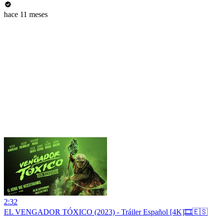
hace 11 meses
2:32
EL VENGADOR TÓXICO (2023) - Tráiler Español [4K]🎞️🇪🇸