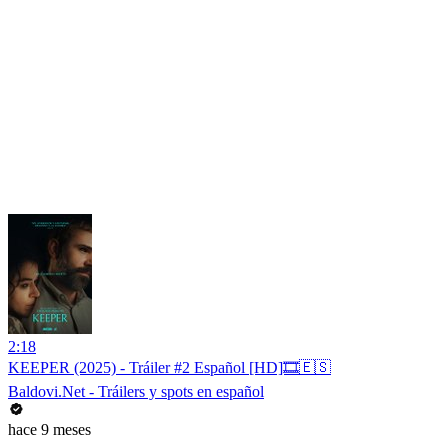
2:18
KEEPER (2025) - Tráiler #2 Español [HD]🎞️🇪🇸
Baldovi.Net - Tráilers y spots en español
hace 9 meses