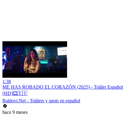
1:38
ME HAS ROBADO EL CORAZÓN (2025) - Tráiler Español
[HD]🎞️🇪🇸
Baldovi.Net - Tráilers y spots en español
hace 9 meses