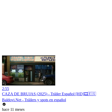
2:55
CAZA DE BRUJAS (2025) - Tráiler Español [HD]🎞️🇪🇸
Baldovi.Net - Tráilers y spots en español
hace 11 meses