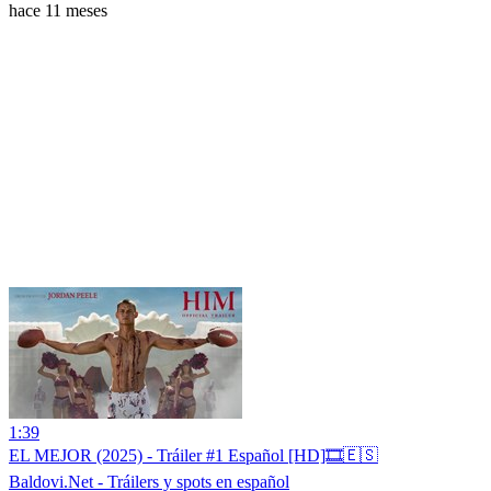
hace 11 meses
1:39
EL MEJOR (2025) - Tráiler #1 Español [HD]🎞️🇪🇸
Baldovi.Net - Tráilers y spots en español