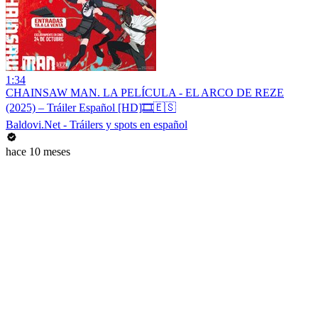
1:34
CHAINSAW MAN. LA PELÍCULA - EL ARCO DE REZE
(2025) – Tráiler Español [HD]🎞️🇪🇸
Baldovi.Net - Tráilers y spots en español
hace 10 meses