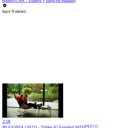
Baldovi.Net - Tráilers y spots en español
hace 9 meses
2:18
BUGONIA (2025) - Tráiler #2 Español [HD]🎞️🇪🇸