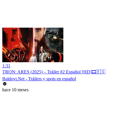
1:31
TRON: ARES (2025) – Tráiler #2 Español [HD]🎞️🇪🇸
Baldovi.Net - Tráilers y spots en español
hace 10 meses