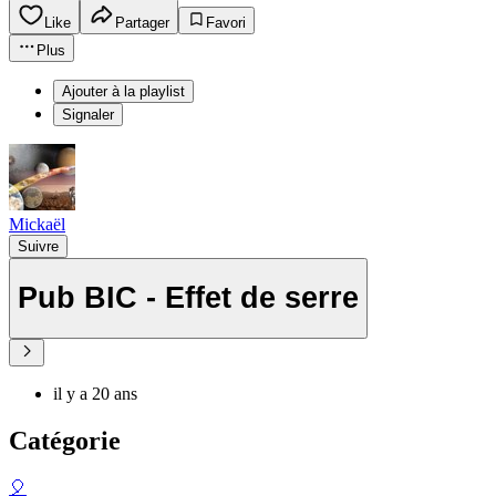
Like
Partager
Favori
Plus
Ajouter à la playlist
Signaler
Mickaël
Suivre
Pub BIC - Effet de serre
il y a 20 ans
Catégorie
🎈