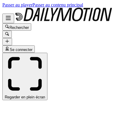
Passer au player
Passer au contenu principal
Rechercher
Se connecter
Regarder en plein écran