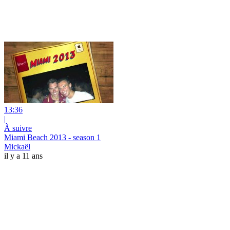
13:36
|
À suivre
Miami Beach 2013 - season 1
Mickaël
il y a 11 ans