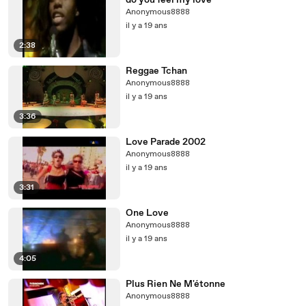
do you feel my love
Anonymous8888
il y a 19 ans
2:38
Reggae Tchan
Anonymous8888
il y a 19 ans
3:36
Love Parade 2002
Anonymous8888
il y a 19 ans
3:31
One Love
Anonymous8888
il y a 19 ans
4:05
Plus Rien Ne M'étonne
Anonymous8888