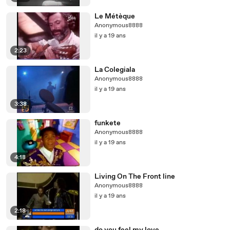
Le Métèque
Anonymous8888
il y a 19 ans
2:23
La Colegiala
Anonymous8888
il y a 19 ans
3:38
funkete
Anonymous8888
il y a 19 ans
4:18
Living On The Front line
Anonymous8888
il y a 19 ans
2:18