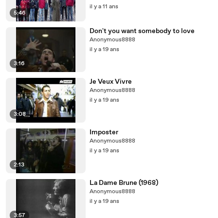
il y a 11 ans
5:46
Don't you want somebody to love
Anonymous8888
il y a 19 ans
3:16
Je Veux Vivre
Anonymous8888
il y a 19 ans
3:08
Imposter
Anonymous8888
il y a 19 ans
2:13
La Dame Brune (1968)
Anonymous8888
il y a 19 ans
3:57