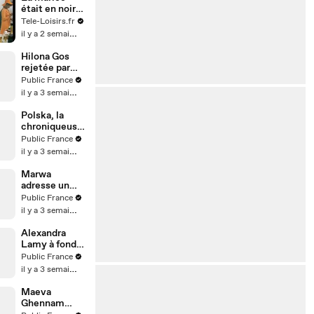
était en noir
(bande-
Tele-Loisirs.fr
annonce)
il y a 2 semaines
Hilona Gos
rejetée par
son ex,
Public France
l’influenceuse
il y a 3 semaines
dit tout !
Polska, la
chroniqueuse
de TBT9,
Public France
semble avoir
il y a 3 semaines
accepté une
demande en
Marwa
mariage de
adresse un
son ami
nouveau tacle
Public France
créateur de
à Rym ? Leur
il y a 3 semaines
contenu Anis
ex Vincent
Queijo s’en
Alexandra
mêle !
Lamy à fond
durant le
Public France
match des
il y a 3 semaines
bleus !
Maeva
Ghennam