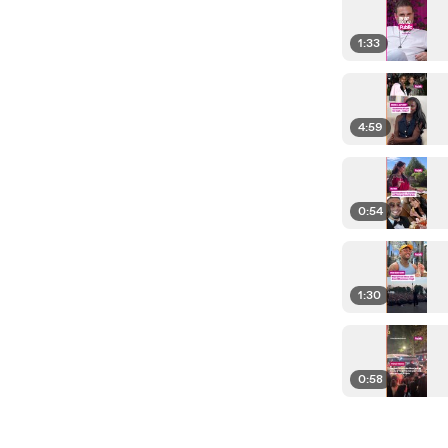
1:33
4:59
0:54
1:30
0:58