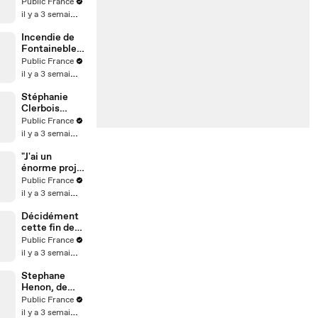
arrêtée par la
Public France
police en
il y a 3 semaines
Italie,
l’influenceuse
Incendie de
raconte sa
Fontainebleau
mésaventure
: Une scène
Public France
insolite aux
il y a 3 semaines
portes de
Paris !
Stéphanie
Clerbois
dévoile les
Public France
coulisses de
il y a 3 semaines
son
accouchemen
"J'ai un
t
énorme projet
avec Will
Public France
Smith" : Au
il y a 3 semaines
micro de
Karim
Décidément
Sebbouh,
cette fin de
Richard
Coupe du
Public France
Orlinski dit
Monde est
il y a 3 semaines
tout au Public
horrible...
Stephane
Henon, de
Plus belle la
Public France
vie, n'est pas
il y a 3 semaines