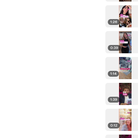
1:26
0:39
1:14
1:39
0:12