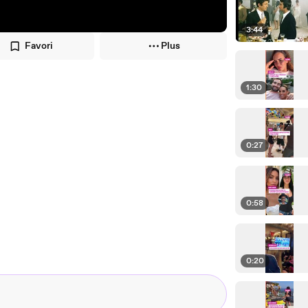
3:44
Favori
Plus
1:30
0:27
0:58
0:20