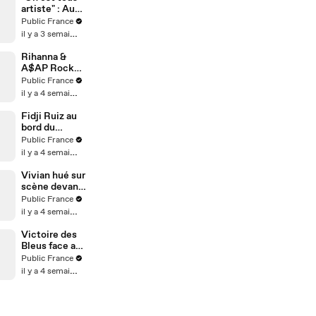
artiste" : Au
micro de
Public France
Karim
il y a 3 semaines
Sebbouh,
Richard
Rihanna &
Orlinski dit
A$AP Rocky :
tout au Public
Aïssa
Public France
Moments
il y a 4 semaines
analyse leur
relation…
Fidji Ruiz au
Couple
bord du
toxique ?
divorce ?
Public France
Rihanna
L’influenceus
il y a 4 semaines
serait-elle
e fait de
malheureuse
nouvelles
Vivian hué sur
?
confidences
scène devant
4000
Public France
personnes,
il y a 4 semaines
l’influenceur
réagit
Victoire des
Bleus face au
Maroc (2-0) :
Public France
la France se
il y a 4 semaines
qualifie pour
les demi-
finales