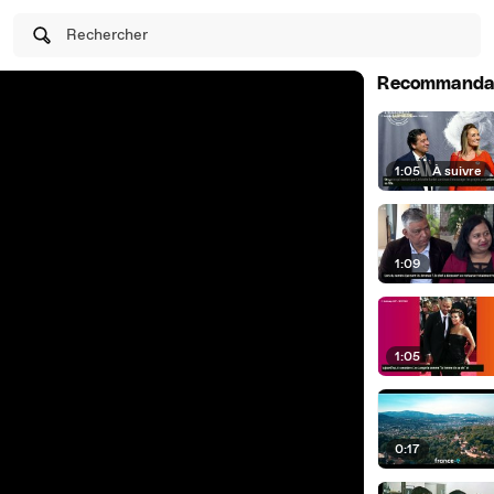
Rechercher
Recommanda
1:05
|
À suivre
1:09
1:05
0:17