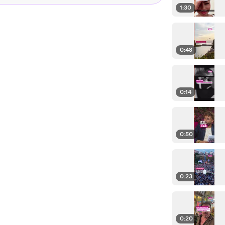
1:30
0:48
0:14
0:50
0:23
0:20