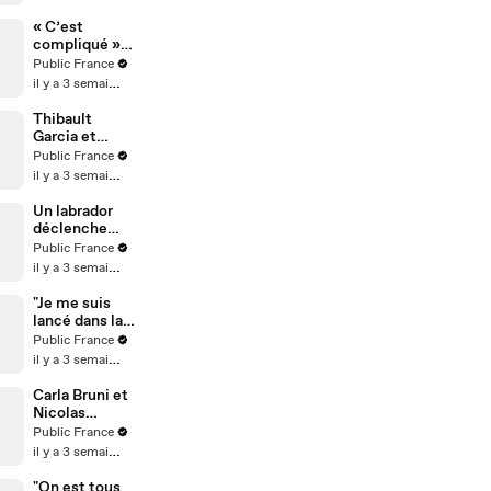
peu fier
« C’est
compliqué » :
Fidji et Anas
Public France
réagissent aux
il y a 3 semaines
rumeurs de
rupture
Thibault
Garcia et
Jessica
Public France
Thivenin : un
il y a 3 semaines
nouveau
chapitre
Un labrador
s'ouvre
déclenche
accidentelle
Public France
ment un
il y a 3 semaines
incendie
"Je me suis
lancé dans la
sculpture
Public France
après un burn-
il y a 3 semaines
out" : Au
micro de
Carla Bruni et
Karim
Nicolas
Sebbouh,
Sarkozy
Public France
Richard
complices
il y a 3 semaines
Orlinski dit
comme au
tout au Public
premier jour
"On est tous