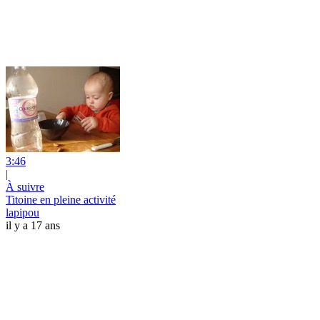
3:46
|
À suivre
Titoine en pleine activité
lapipou
il y a 17 ans