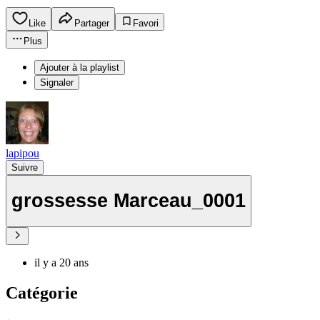
Like
Partager
Favori
Plus
Ajouter à la playlist
Signaler
lapipou
Suivre
grossesse Marceau_0001
il y a 20 ans
Catégorie