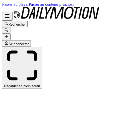
Passer au player
Passer au contenu principal
Rechercher
Se connecter
Regarder en plein écran