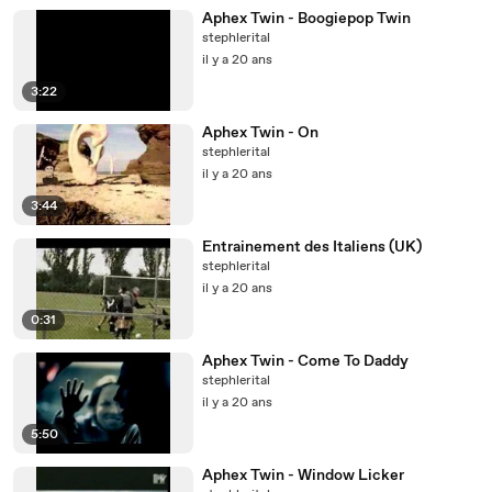
Aphex Twin - Boogiepop Twin
stephlerital
il y a 20 ans
3:22
Aphex Twin - On
stephlerital
il y a 20 ans
3:44
Entrainement des Italiens (UK)
stephlerital
il y a 20 ans
0:31
Aphex Twin - Come To Daddy
stephlerital
il y a 20 ans
5:50
Aphex Twin - Window Licker