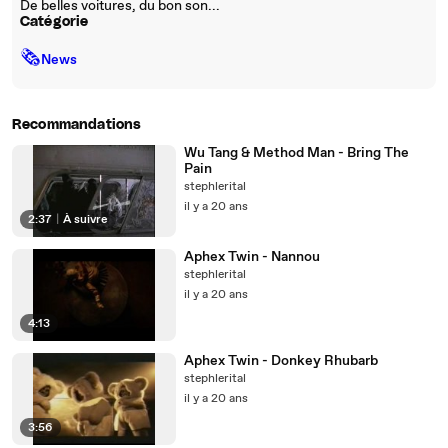
De belles voitures, du bon son...
Catégorie
🗞
News
Recommandations
Wu Tang & Method Man - Bring The
Pain
stephlerital
il y a 20 ans
2:37
|
À suivre
Aphex Twin - Nannou
stephlerital
il y a 20 ans
4:13
Aphex Twin - Donkey Rhubarb
stephlerital
il y a 20 ans
3:56