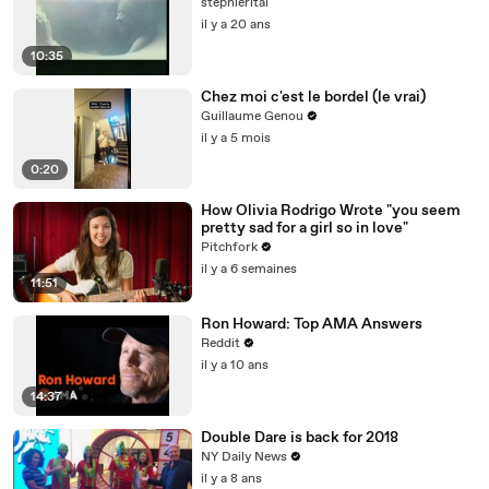
stephlerital
il y a 20 ans
10:35
Chez moi c'est le bordel (le vrai)
Guillaume Genou
il y a 5 mois
0:20
How Olivia Rodrigo Wrote "you seem
pretty sad for a girl so in love"
Pitchfork
il y a 6 semaines
11:51
Ron Howard: Top AMA Answers
Reddit
il y a 10 ans
14:37
Double Dare is back for 2018
NY Daily News
il y a 8 ans