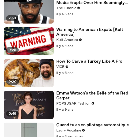
Media Erupts Over Him Seemingly
Coming Out As An Anti-Masker
The Fumble
il y a 5 ans
2:58
Warning to American Expats [Kult
America]
Kult America
il y a 8 ans
9:28
How To Carve a Turkey Like A Pro
VICE
il y a 6 ans
9:20
Emma Watson's the Belle of the Red
Carpet
POPSUGAR Fashion
il y a 9 ans
0:45
Quand tu es en pilotage automatique
Laury Aucalme
il y a 5 semaines