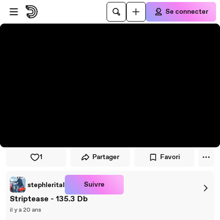
Passer au player
Passer au contenu principal
Se connecter
1
Partager
Favori
Suivre
stephlerital
Striptease - 135.3 Db
il y a 20 ans