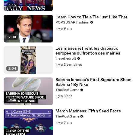
2:29
Learn How to Tie a Tie Just Like That
POPSUGAR Fashion
il y a 9 ans
2:08
Les maires retirent les drapeaux
européens du fronton des mairies
inesetledroit
il y a 2 semaines
2:04
Sabrina Ionescu's First Signature Shoe:
Sabrina 1 By Nike
ThePostGame
il y a 3 ans
0:38
March Madness: Fifth Seed Facts
ThePostGame
il y a 3 ans
0:52