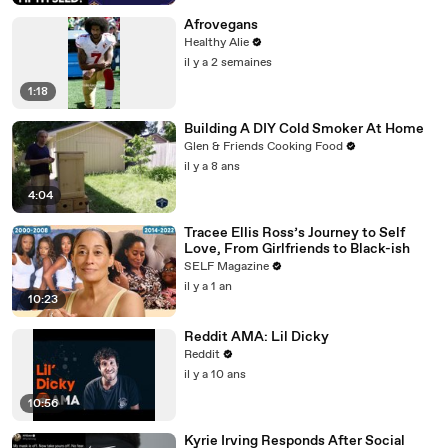
Afrovegans
Healthy Alie
il y a 2 semaines
1:18
Building A DIY Cold Smoker At Home
Glen & Friends Cooking Food
il y a 8 ans
4:04
Tracee Ellis Ross’s Journey to Self
Love, From Girlfriends to Black-ish
SELF Magazine
il y a 1 an
10:23
Reddit AMA: Lil Dicky
Reddit
il y a 10 ans
10:56
Kyrie Irving Responds After Social