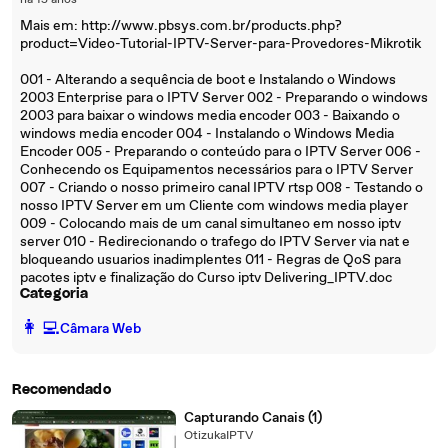
há 15 anos
Mais em: http://www.pbsys.com.br/products.php?
product=Video-Tutorial-IPTV-Server-para-Provedores-Mikrotik
001 - Alterando a sequência de boot e Instalando o Windows
2003 Enterprise para o IPTV Server 002 - Preparando o windows
2003 para baixar o windows media encoder 003 - Baixando o
windows media encoder 004 - Instalando o Windows Media
Encoder 005 - Preparando o conteúdo para o IPTV Server 006 -
Conhecendo os Equipamentos necessários para o IPTV Server
007 - Criando o nosso primeiro canal IPTV rtsp 008 - Testando o
nosso IPTV Server em um Cliente com windows media player
009 - Colocando mais de um canal simultaneo em nosso iptv
server 010 - Redirecionando o trafego do IPTV Server via nat e
bloqueando usuarios inadimplentes 011 - Regras de QoS para
pacotes iptv e finalização do Curso iptv Delivering_IPTV.doc
Categoria
️👩‍💻️
Câmara Web
Recomendado
Capturando Canais (1)
OtizukaIPTV