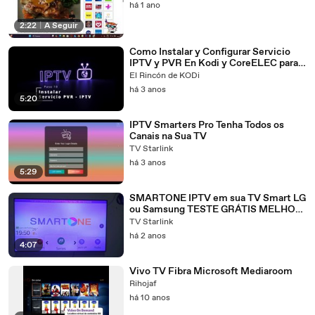
há 1 ano
2:22
|
A Seguir
Como Instalar y Configurar Servicio
IPTV y PVR En Kodi y CoreELEC para
ver la Televisión
El Rincón de KODi
há 3 anos
5:20
IPTV Smarters Pro Tenha Todos os
Canais na Sua TV
TV Starlink
há 3 anos
5:29
SMARTONE IPTV em sua TV Smart LG
ou Samsung TESTE GRÁTIS MELHOR
APP 2024
TV Starlink
há 2 anos
4:07
Vivo TV Fibra Microsoft Mediaroom
Rihojaf
há 10 anos