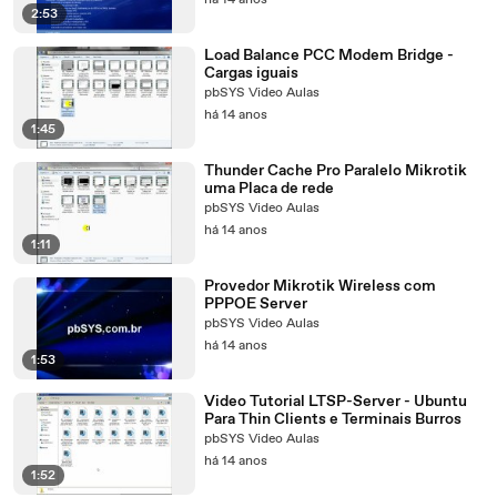
há 14 anos
2:53
Load Balance PCC Modem Bridge -
Cargas iguais
pbSYS Video Aulas
há 14 anos
1:45
Thunder Cache Pro Paralelo Mikrotik
uma Placa de rede
pbSYS Video Aulas
há 14 anos
1:11
Provedor Mikrotik Wireless com
PPPOE Server
pbSYS Video Aulas
há 14 anos
1:53
Video Tutorial LTSP-Server - Ubuntu
Para Thin Clients e Terminais Burros
pbSYS Video Aulas
há 14 anos
1:52