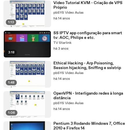
Video Tutorial KVM - Criação de VPS
Próprio
pbSYS Video Aulas
há 14 anos
1:13
SS IPTV app configuração para smart
tv: AOC, Philips e etc.
TV Starlink
há 3 anos
3:18
Ethical Hacking - Arp Poisoning,
Session hijacking, Sniffing e sslstrip
pbSYS Video Aulas
há 14 anos
1:48
OpenVPN - Interligando redes à longa
distância
pbSYS Video Aulas
há 14 anos
1:06
Pentium 3 Rodando Windows 7, Office
2010 e Firefox 14