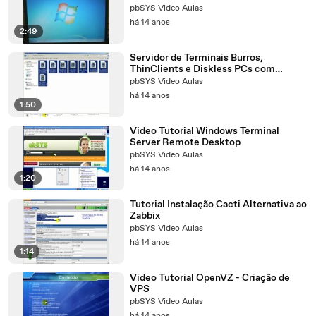
pbSYS Video Aulas
há 14 anos
2:49
Servidor de Terminais Burros,
ThinClients e Diskless PCs com
Windows 7
pbSYS Video Aulas
há 14 anos
1:50
Video Tutorial Windows Terminal
Server Remote Desktop
pbSYS Video Aulas
há 14 anos
1:20
Tutorial Instalação Cacti Alternativa ao
Zabbix
pbSYS Video Aulas
há 14 anos
1:14
Video Tutorial OpenVZ - Criação de
VPS
pbSYS Video Aulas