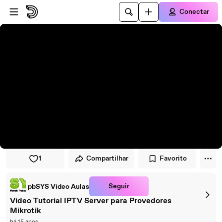
Pular para o player
Ir para o conteúdo principal
Conectar
1
Compartilhar
Favorito
Seguir
pbSYS Video Aulas
Video Tutorial IPTV Server para Provedores
Mikrotik