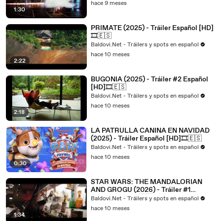
hace 9 meses
1:30
PRIMATE (2025) - Tráiler Español [HD]
🎞️🇪🇸
Baldovi.Net - Tráilers y spots en español
hace 10 meses
2:22
BUGONIA (2025) - Tráiler #2 Español
[HD]🎞️🇪🇸
Baldovi.Net - Tráilers y spots en español
hace 10 meses
2:18
LA PATRULLA CANINA EN NAVIDAD
(2025) - Tráiler Español [HD]🎞️🇪🇸
Baldovi.Net - Tráilers y spots en español
hace 10 meses
0:30
STAR WARS: THE MANDALORIAN
AND GROGU (2026) - Tráiler #1
Español [HD]🎞️🇪🇸
Baldovi.Net - Tráilers y spots en español
hace 10 meses
1:34