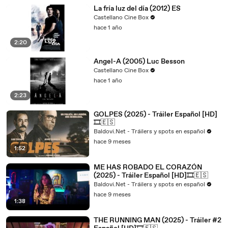
La fría luz del día (2012) ES
Castellano Cine Box
hace 1 año
2:20
Angel-A (2005) Luc Besson
Castellano Cine Box
hace 1 año
2:23
GOLPES (2025) - Tráiler Español [HD]
🎞️🇪🇸
Baldovi.Net - Tráilers y spots en español
hace 9 meses
1:52
ME HAS ROBADO EL CORAZÓN
(2025) - Tráiler Español [HD]🎞️🇪🇸
Baldovi.Net - Tráilers y spots en español
hace 9 meses
1:38
THE RUNNING MAN (2025) - Tráiler #2