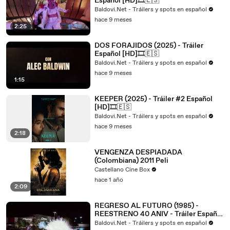
Español [HD]🎞️🇪🇸
Baldovi.Net - Tráilers y spots en español
hace 9 meses
2:25
DOS FORAJIDOS (2025) - Tráiler
Español [HD]🎞️🇪🇸
Baldovi.Net - Tráilers y spots en español
hace 9 meses
1:15
KEEPER (2025) - Tráiler #2 Español
[HD]🎞️🇪🇸
Baldovi.Net - Tráilers y spots en español
hace 9 meses
2:18
VENGENZA DESPIADADA
(Colombiana) 2011 Peli
Castellano Cine Box
hace 1 año
2:09
REGRESO AL FUTURO (1985) -
REESTRENO 40 ANIV - Tráiler Español
[HD]🎞️🇪🇸
Baldovi.Net - Tráilers y spots en español