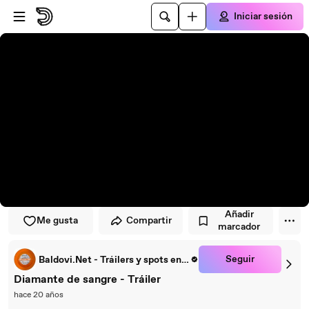
Saltar al reproductor
Saltar al contenido principal
Iniciar sesión
Añadir
Me gusta
Compartir
marcador
Seguir
Baldovi.Net - Tráilers y spots en español
Diamante de sangre - Tráiler
hace 20 años