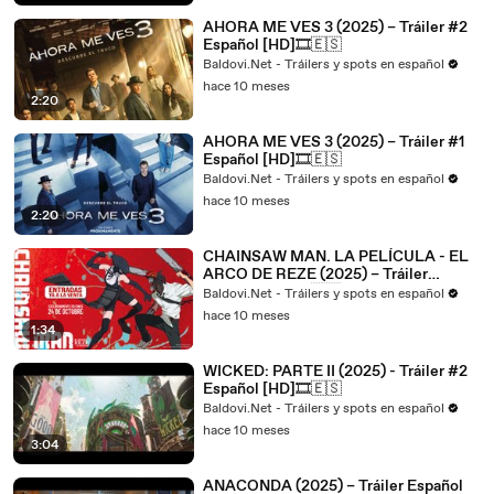
AHORA ME VES 3 (2025) – Tráiler #2
Español [HD]🎞️🇪🇸
Baldovi.Net - Tráilers y spots en español
hace 10 meses
2:20
AHORA ME VES 3 (2025) – Tráiler #1
Español [HD]🎞️🇪🇸
Baldovi.Net - Tráilers y spots en español
hace 10 meses
2:20
CHAINSAW MAN. LA PELÍCULA - EL
ARCO DE REZE (2025) – Tráiler
Español [HD]🎞️🇪🇸
Baldovi.Net - Tráilers y spots en español
hace 10 meses
1:34
WICKED: PARTE II (2025) - Tráiler #2
Español [HD]🎞️🇪🇸
Baldovi.Net - Tráilers y spots en español
hace 10 meses
3:04
ANACONDA (2025) – Tráiler Español