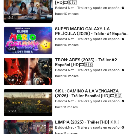
[HD]🎞️🇪🇸
Baldovi.Net - Tráilers y spots en español
hace 10 meses
2:24
SUPER MARIO GALAXY. LA
PELÍCULA (2026) - Tráiler #1 Español
[HD]🎞️🇪🇸
Baldovi.Net - Tráilers y spots en español
hace 10 meses
0:51
TRON: ARES (2025) – Tráiler #2
Español [HD]🎞️🇪🇸
Baldovi.Net - Tráilers y spots en español
hace 10 meses
1:31
SISU: CAMINO A LA VENGANZA
(2025) - Tráiler Español [HD]🎞️🇪🇸
Baldovi.Net - Tráilers y spots en español
hace 11 meses
2:29
LIMPIA (2025) - Tráiler [HD] 🇨🇱
Baldovi.Net - Tráilers y spots en español
hace 11 meses