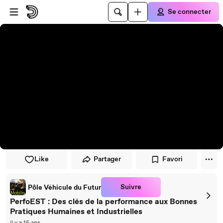
Passer au player
Passer au contenu principal
Se connecter
Like
Partager
Favori
Suivre
Pôle Véhicule du Futur
PerfoEST : Des clés de la performance aux Bonnes
Pratiques Humaines et Industrielles