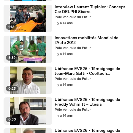
Interview Laurent Tupinier : Concept
Car DELPHI Sbarro
Pôle Véhicule du Futur
il y a 14 ans
1:12
Innovations mobilités Mondial de
l'Auto 2012
Pôle Véhicule du Futur
il y a 14 ans
3:39
Ubifrance EVS26 - Témoignage de
Jean-Marc Gatti - Cooltech
Applications
Pôle Véhicule du Futur
il y a 14 ans
0:25
Ubifrance EVS26 - Témoignage de
Freddy Schmitt – Etesia
Pôle Véhicule du Futur
il y a 14 ans
0:30
Ubifrance EVS26 - Témoignage de