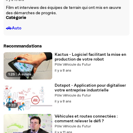
il y a 15 ans
Film et interviews des équipes de terrain qui ont mis en œuvre
des démarches de progrès.
Catégorie
🚗
Auto
Recommandations
Kactus - Logiciel facilitant la mise en
production de votre robot
Pôle Véhicule du Futur
il y a 8 ans
1:25
|
À suivre
Dotspot - Application pour digitaliser
votre entreprise industrielle
Pôle Véhicule du Futur
il y a 8 ans
3:33
Véhicules et routes connectées :
comment relever le défi ?
Pôle Véhicule du Futur
il y a 11 ans