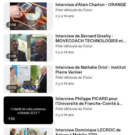
Interview d'Alain Charton - ORANGE
Pôle Véhicule du Futur
il y a 14 ans
2:06
Interview de Bernard Groelly -
MOVECOACH TECHNOLOGIES et
Michel basset - UHA
Pôle Véhicule du Futur
il y a 14 ans
2:08
Interview de Nathalie Oriol - Institut
Pierre Vernier
Pôle Véhicule du Futur
il y a 14 ans
3:00
Interview Philippe PICARD pour
l'Université de Franche-Comté à
Mobilis 2012
Pôle Véhicule du Futur
il y a 14 ans
1:10
Interview Dominique LECROC de