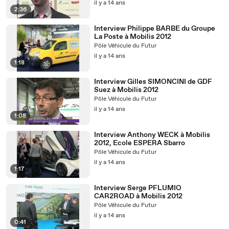
il y a 14 ans
2:36
Interview Philippe BARBE du Groupe
La Poste à Mobilis 2012
Pôle Véhicule du Futur
il y a 14 ans
1:18
Interview Gilles SIMONCINI de GDF
Suez à Mobilis 2012
Pôle Véhicule du Futur
il y a 14 ans
1:08
Interview Anthony WECK à Mobilis
2012, Ecole ESPERA Sbarro
Pôle Véhicule du Futur
il y a 14 ans
1:17
Interview Serge PFLUMIO
CAR2ROAD à Mobilis 2012
Pôle Véhicule du Futur
il y a 14 ans
0:41