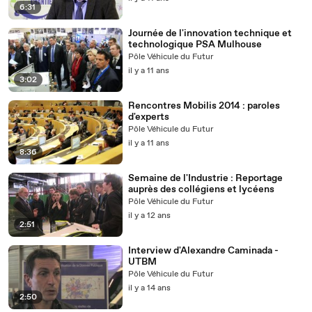
6:31
Journée de l'innovation technique et
technologique PSA Mulhouse
Pôle Véhicule du Futur
il y a 11 ans
3:02
Rencontres Mobilis 2014 : paroles
d'experts
Pôle Véhicule du Futur
il y a 11 ans
8:36
Semaine de l'Industrie : Reportage
auprès des collégiens et lycéens
Pôle Véhicule du Futur
il y a 12 ans
2:51
Interview d'Alexandre Caminada -
UTBM
Pôle Véhicule du Futur
il y a 14 ans
2:50