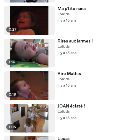
Ma p'tite nana
Lolkids
il y a 15 ans
0:27
Rires aux larmes !
Lolkids
il y a 15 ans
1:10
Rire Mathis
Lolkids
il y a 15 ans
0:18
JOAN éclaté !
Lolkids
il y a 15 ans
1:05
Lucas