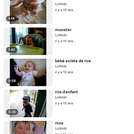
Lolkids
il y a 15 ans
1:16
monster
Lolkids
il y a 15 ans
1:42
bébé eclate de rire
Lolkids
il y a 15 ans
0:58
rire d'enfant
Lolkids
il y a 15 ans
0:35
nina
Lolkids