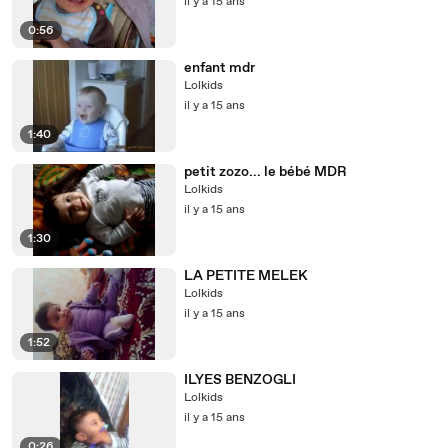
il y a 15 ans
0:56
enfant mdr
Lolkids
il y a 15 ans
1:40
petit zozo... le bébé MDR
Lolkids
il y a 15 ans
1:30
LA PETITE MELEK
Lolkids
il y a 15 ans
1:52
ILYES BENZOGLI
Lolkids
il y a 15 ans
0:26