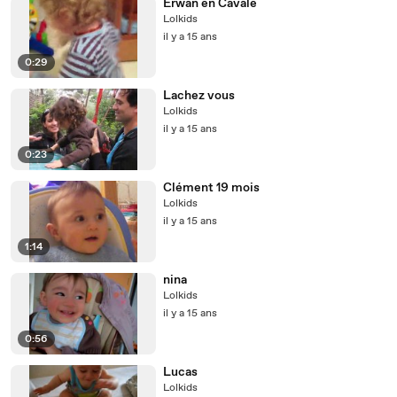
Erwan en Cavale
Lolkids
il y a 15 ans
0:29
Lachez vous
Lolkids
il y a 15 ans
0:23
Clément 19 mois
Lolkids
il y a 15 ans
1:14
nina
Lolkids
il y a 15 ans
0:56
Lucas
Lolkids