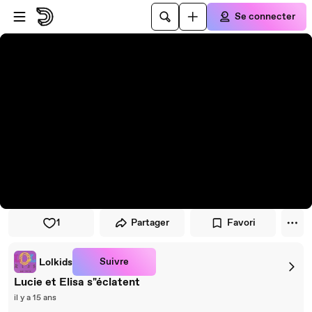
Passer au player
Passer au contenu principal
Se connecter
1
Partager
Favori
Suivre
Lolkids
Lucie et Elisa s"éclatent
il y a 15 ans