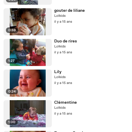
gouter de liliane
Lolkids
il y a 15 ans
0:59
Duo de rires
Lolkids
il y a 15 ans
1:27
Lily
Lolkids
il y a 15 ans
0:24
Clémentine
Lolkids
il y a 15 ans
1:00