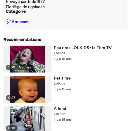
Envoyé par Judd1977
Florilège de rigolades
Catégorie
🎈
Amusant
Recommandations
Fou rires LOLKIDS : le Film TV
Lolkids
il y a 15 ans
1:00
|
À suivre
Petit rire
Lolkids
il y a 15 ans
0:27
A fond
Lolkids
il y a 15 ans
0:10