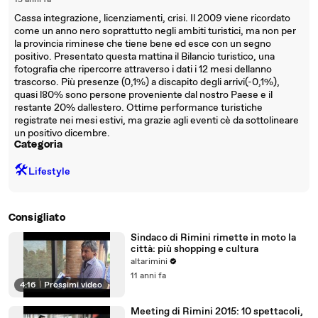
15 anni fa
Cassa integrazione, licenziamenti, crisi. Il 2009 viene ricordato
come un anno nero soprattutto negli ambiti turistici, ma non per
la provincia riminese che tiene bene ed esce con un segno
positivo. Presentato questa mattina il Bilancio turistico, una
fotografia che ripercorre attraverso i dati i 12 mesi dellanno
trascorso. Più presenze (0,1%) a discapito degli arrivi(-0,1%),
quasi l80% sono persone proveniente dal nostro Paese e il
restante 20% dallestero. Ottime performance turistiche
registrate nei mesi estivi, ma grazie agli eventi cè da sottolineare
un positivo dicembre.
Categoria
🛠️
Lifestyle
Consigliato
Sindaco di Rimini rimette in moto la
città: più shopping e cultura
altarimini
11 anni fa
4:16
|
Prossimi video
Meeting di Rimini 2015: 10 spettacoli,