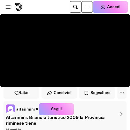
Vai al lettore
Passa al contenuto principale
Accedi
Like
Condividi
Segnalibro
Segui
altarimini
Altarimini. Bilancio turistico 2009 la Provincia
riminese tiene