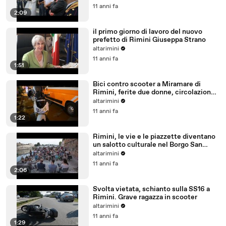
11 anni fa
2:09
il primo giorno di lavoro del nuovo
prefetto di Rimini Giuseppa Strano
altarimini
11 anni fa
1:51
Bici contro scooter a Miramare di
Rimini, ferite due donne, circolazione
bloccata
altarimini
11 anni fa
1:22
Rimini, le vie e le piazzette diventano
un salotto culturale nel Borgo San
Giuliano
altarimini
11 anni fa
2:06
Svolta vietata, schianto sulla SS16 a
Rimini. Grave ragazza in scooter
altarimini
11 anni fa
1:29