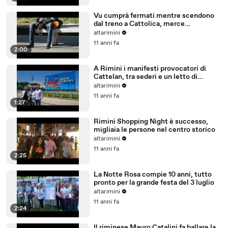
Vu cumprà fermati mentre scendono
dal treno a Cattolica, merce
sequestrata
altarimini
11 anni fa
2:00
A Rimini i manifesti provocatori di
Cattelan, tra sederi e un letto di
patatine
altarimini
11 anni fa
1:27
Rimini Shopping Night è successo,
migliaia le persone nel centro storico
altarimini
11 anni fa
2:25
La Notte Rosa compie 10 anni, tutto
pronto per la grande festa del 3 luglio
altarimini
11 anni fa
2:24
Il riminese Mauro Catalini fa ballare la