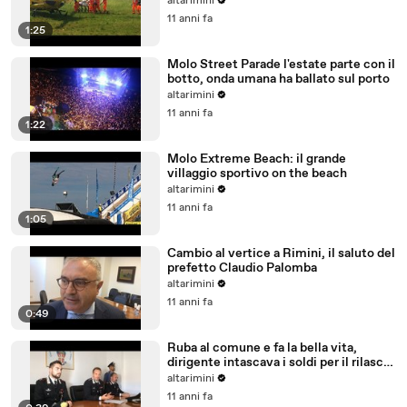
altarimini
11 anni fa
1:25
Molo Street Parade l'estate parte con il
botto, onda umana ha ballato sul porto
altarimini
11 anni fa
1:22
Molo Extreme Beach: il grande
villaggio sportivo on the beach
altarimini
11 anni fa
1:05
Cambio al vertice a Rimini, il saluto del
prefetto Claudio Palomba
altarimini
11 anni fa
0:49
Ruba al comune e fa la bella vita,
dirigente intascava i soldi per il rilascio
delle licenze
altarimini
11 anni fa