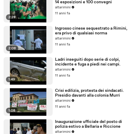
14 esposizioni e 100 convegni
altarimini
11 anni fa
2:28
Ingrosso cinese sequestrato a Rimini,
era privo di qualsiasi norma
altarimini
11 anni fa
2:08
Ladri inseguiti dopo serie di colpi,
incidente e fuga a piedi nei campi.
altarimini
11 anni fa
1:49
Crisi edilizia, protesta dei sindacati.
Presidio davanti alla colonia Murri
altarimini
11 anni fa
1:08
Inaugurazione ufficiale del posto di
polizia estivo a Bellaria e Riccione
altarimini