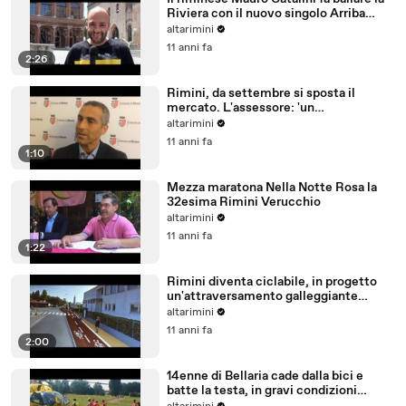
Riviera con il nuovo singolo Arriba
Abajo
altarimini
11 anni fa
2:26
Rimini, da settembre si sposta il
mercato. L'assessore: 'un
trasferimento importante'
altarimini
11 anni fa
1:10
Mezza maratona Nella Notte Rosa la
32esima Rimini Verucchio
altarimini
11 anni fa
1:22
Rimini diventa ciclabile, in progetto
un'attraversamento galleggiante
modello Amsterdam
altarimini
11 anni fa
2:00
14enne di Bellaria cade dalla bici e
batte la testa, in gravi condizioni
all'ospedale