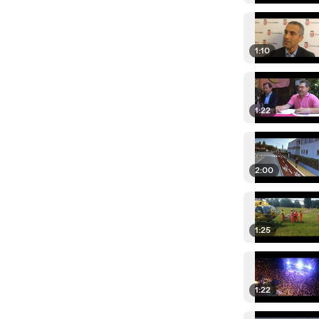
1:10
1:22
2:00
1:25
1:22