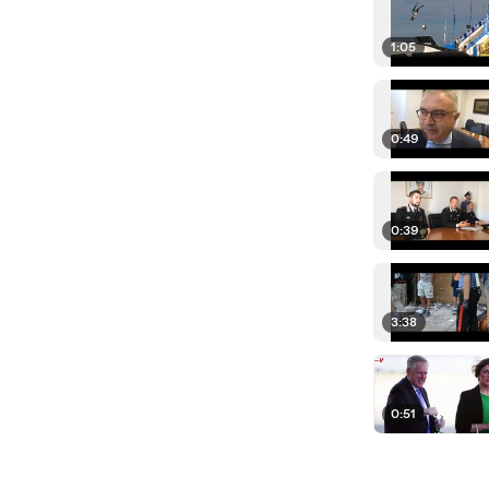
1:05
0:49
0:39
3:38
0:51