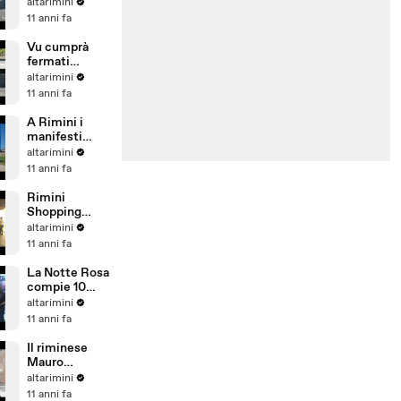
schianto sulla
altarimini
SS16 a Rimini.
11 anni fa
Grave ragazza
in scooter
Vu cumprà
fermati
mentre
altarimini
scendono dal
11 anni fa
treno a
Cattolica,
A Rimini i
merce
manifesti
sequestrata
provocatori di
altarimini
Cattelan, tra
11 anni fa
sederi e un
letto di
Rimini
patatine
Shopping
Night è
altarimini
successo,
11 anni fa
migliaia le
persone nel
La Notte Rosa
centro storico
compie 10
anni, tutto
altarimini
pronto per la
11 anni fa
grande festa
del 3 luglio
Il riminese
Mauro
Catalini fa
altarimini
ballare la
11 anni fa