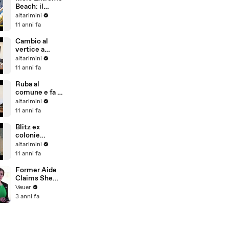
porto
Beach: il
grande
altarimini
villaggio
11 anni fa
sportivo on
the beach
Cambio al
vertice a
Rimini, il
altarimini
saluto del
11 anni fa
prefetto
Claudio
Ruba al
Palomba
comune e fa la
bella vita,
altarimini
dirigente
11 anni fa
intascava i
soldi per il
Blitz ex
rilascio delle
colonie
licenze
Riccione,
altarimini
trovati 15
11 anni fa
pregiudicati
tra loro un
Former Aide
ricercato per
Claims She
rapina e
Was Asked to
Veuer
violenza
Make a ‘Hit
3 anni fa
sessu
List’ For
Trump