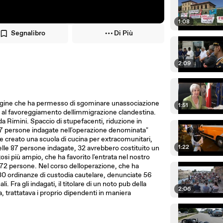
1:08
Segnalibro
Di Più
2:09
dagine che ha permesso di sgominare unassociazione
1:51
ta al favoreggiamento dellimmigrazione clandestina.
da Rimini. Spaccio di stupefacenti, riduzione in
 87 persone indagate nell'operazione denominata"
 creato una scuola di cucina per extracomunitari,
1:22
 Delle 87 persone indagate, 32 avrebbero costituito un
tosi più ampio, che ha favorito l'entrata nel nostro
re 72 persone. Nel corso delloperazione, che ha
30 ordinanze di custodia cautelare, denunciate 56
. Fra gli indagati, il titolare di un noto pub della
2:06
na, trattatava i proprio dipendenti in maniera