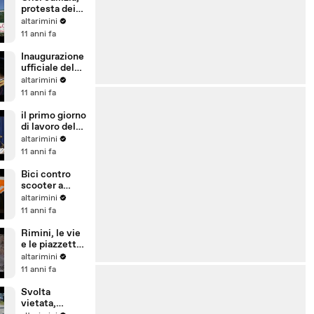
protesta dei
sindacati.
altarimini
Presidio
11 anni fa
davanti alla
colonia Murri
Inaugurazione
ufficiale del
posto di
altarimini
polizia estivo
11 anni fa
a Bellaria e
Riccione
il primo giorno
di lavoro del
nuovo
altarimini
prefetto di
11 anni fa
Rimini
Giuseppa
Bici contro
Strano
scooter a
Miramare di
altarimini
Rimini, ferite
11 anni fa
due donne,
circolazione
Rimini, le vie
bloccata
e le piazzette
diventano un
altarimini
salotto
11 anni fa
culturale nel
Borgo San
Svolta
Giuliano
vietata,