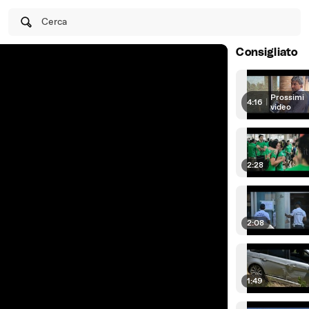
Cerca
Consigliato
Prossimi
4:16
|
video
2:28
2:08
1:49