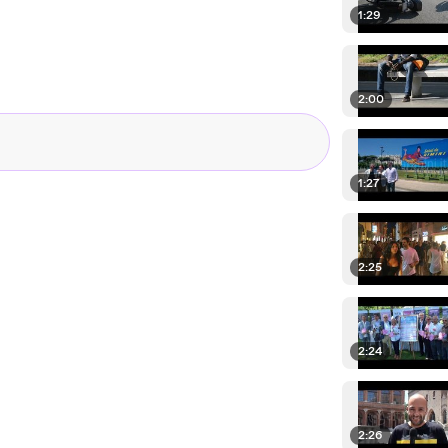
1:29
2:00
1:27
2:25
2:24
2:26