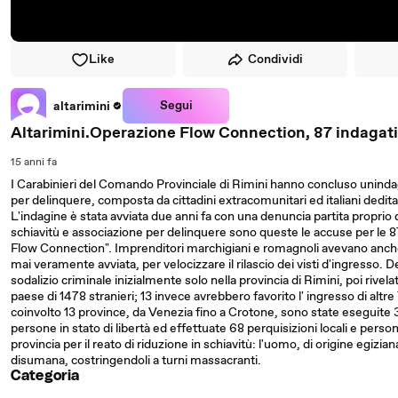
Like
Condividi
Segui
altarimini
Altarimini.Operazione Flow Connection, 87 indagati
15 anni fa
I Carabinieri del Comando Provinciale di Rimini hanno concluso unin
per delinquere, composta da cittadini extracomunitari ed italiani dedi
L'indagine è stata avviata due anni fa con una denuncia partita proprio 
schiavitù e associazione per delinquere sono queste le accuse per le
Flow Connection". Imprenditori marchigiani e romagnoli avevano anche
mai veramente avviata, per velocizzare il rilascio dei visti d'ingresso.
sodalizio criminale inizialmente solo nella provincia di Rimini, poi rivela
paese di 1478 stranieri; 13 invece avrebbero favorito l' ingresso di alt
coinvolto 13 province, da Venezia fino a Crotone, sono state eseguite 
persone in stato di libertà ed effettuate 68 perquisizioni locali e personali
provincia per il reato di riduzione in schiavitù: l'uomo, di origine egizia
disumana, costringendoli a turni massacranti.
Categoria