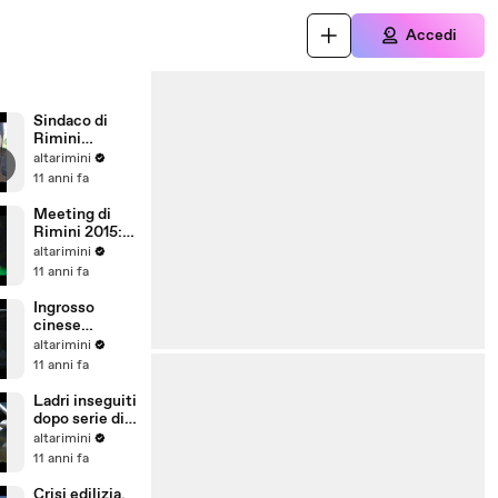
Accedi
Sindaco di
Rimini
rimette in
altarimini
moto la città:
11 anni fa
più shopping e
cultura
Meeting di
Rimini 2015:
10 spettacoli,
altarimini
14 esposizioni
11 anni fa
e 100
convegni
Ingrosso
cinese
sequestrato a
altarimini
Rimini, era
11 anni fa
privo di
qualsiasi
Ladri inseguiti
norma
dopo serie di
colpi,
altarimini
incidente e
11 anni fa
fuga a piedi
nei campi.
Crisi edilizia,