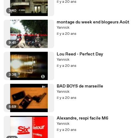
il y a 20 ans
3:40
montage du week end blogeurs Août
Yannick
il y a 20 ans
9:41
Lou Reed - Perfect Day
Yannick
il y a 20 ans
3:36
BAD BOYS de marseille
Yannick
il y a 20 ans
5:59
Alexandre, respi facile M6
Yannick
il y a 20 ans