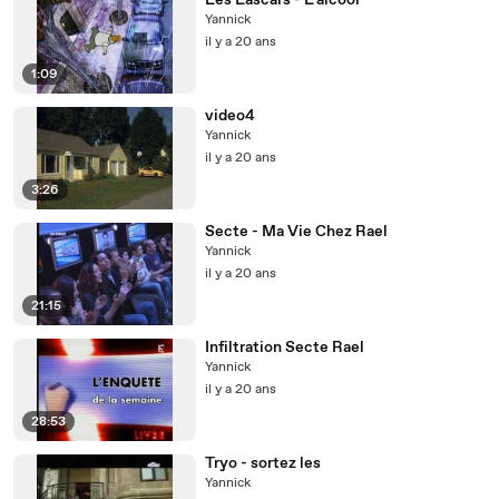
Les Lascars - L'alcool
Yannick
il y a 20 ans
1:09
video4
Yannick
il y a 20 ans
3:26
Secte - Ma Vie Chez Rael
Yannick
il y a 20 ans
21:15
Infiltration Secte Rael
Yannick
il y a 20 ans
28:53
Tryo - sortez les
Yannick