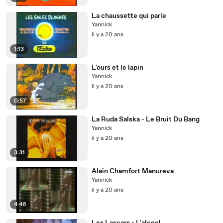
La chaussette qui parle
Yannick
il y a 20 ans
1:13
L'ours et le lapin
Yannick
il y a 20 ans
0:57
La Ruda Salska - Le Bruit Du Bang
Yannick
il y a 20 ans
3:31
Alain Chamfort Manureva
Yannick
il y a 20 ans
4:46