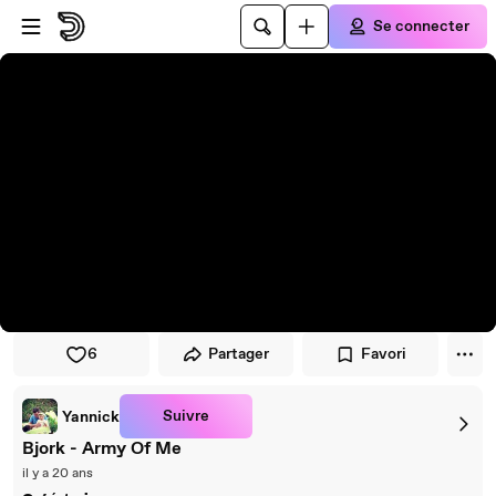
Passer au player
Passer au contenu principal
Se connecter
6
Partager
Favori
Suivre
Yannick
Bjork - Army Of Me
il y a 20 ans