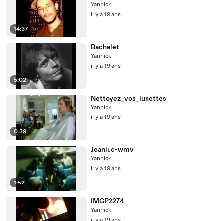
Yannick
il y a 19 ans
14:37
Bachelet
Yannick
il y a 19 ans
5:02
Nettoyez_vos_lunettes
Yannick
il y a 19 ans
0:39
Jeanluc-wmv
Yannick
il y a 19 ans
1:52
IMGP2274
Yannick
il y a 19 ans