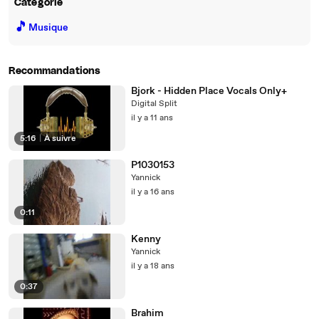
Catégorie
🎵
Musique
Recommandations
Bjork - Hidden Place Vocals Only+
Digital Split
il y a 11 ans
5:16
|
À suivre
P1030153
Yannick
il y a 16 ans
0:11
Kenny
Yannick
il y a 18 ans
0:37
Brahim