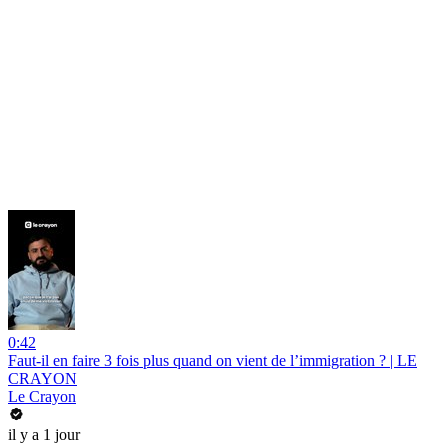
0:42
Faut-il en faire 3 fois plus quand on vient de l’immigration ? | LE
CRAYON
Le Crayon
il y a 1 jour