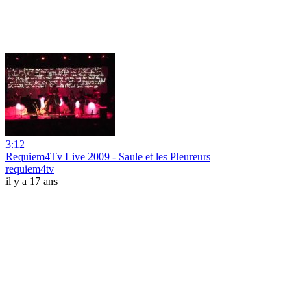
3:12
Requiem4Tv Live 2009 - Saule et les Pleureurs
requiem4tv
il y a 17 ans