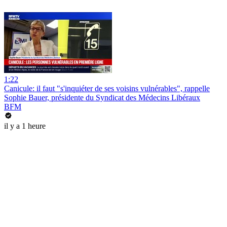
1:22
Canicule: il faut "s'inquiéter de ses voisins vulnérables", rappelle
Sophie Bauer, présidente du Syndicat des Médecins Libéraux
BFM
il y a 1 heure