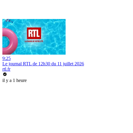
9:25
Le journal RTL de 12h30 du 11 juillet 2026
rtl.fr
il y a 1 heure