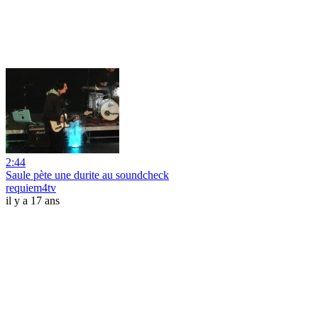
2:44
Saule pète une durite au soundcheck
requiem4tv
il y a 17 ans