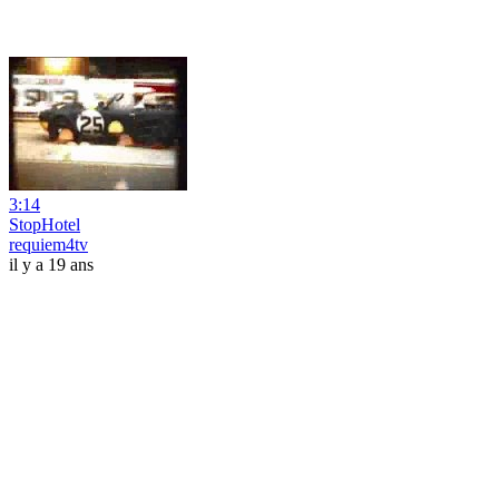
3:14
StopHotel
requiem4tv
il y a 19 ans