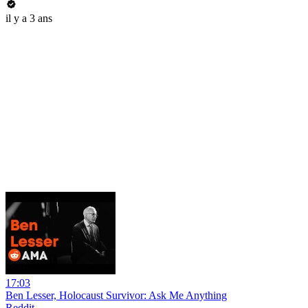
il y a 3 ans
17:03
Ben Lesser, Holocaust Survivor: Ask Me Anything
Reddit