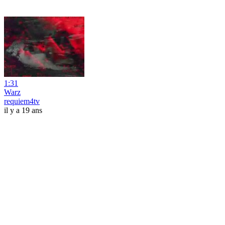
1:31
Warz
requiem4tv
il y a 19 ans