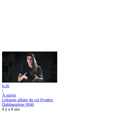
6:26
|
À suivre
Létrange affaire du col Dyatlov
Dahliaearlene 9046
il y a 8 ans