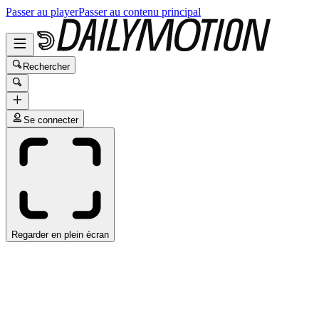
Passer au player
Passer au contenu principal
Rechercher
Se connecter
Regarder en plein écran