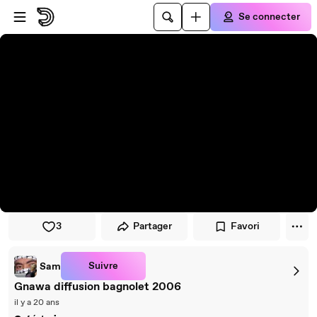
Passer au player
Passer au contenu principal
Se connecter
3
Partager
Favori
Suivre
Sam
Gnawa diffusion bagnolet 2006
il y a 20 ans