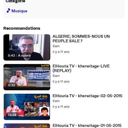
Catégorie
🎵
Musique
Recommandations
ALGERIE; SOMMES-NOUS UN
PEUPLE SALE ?
Sam
il y a 11 ans
5:43
|
À suivre
ElHouria TV - kherwitage-LIVE
(REPLAY)
Sam
il y a 11 ans
0:32
ElHouria TV - kherwitage-02-05-2015
Sam
il y a 11 ans
13:38
ElHouria TV - kherwitage-01-05-2015