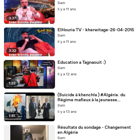
Sam
il y a 11 ans
3:37
ElHouria TV - kherwitage-26-04-2015
Sam
il y a 11 ans
3:32
Education a Tagnaouit :)
Sam
il y a 12 ans
1:22
(Suicide à khenchla ) #Algérie. du
Régime mafieux à la jeunesse
désespérée
Sam
il y a 13 ans
1:41
Résultats du sondage - Changement
en Algérie
Sam