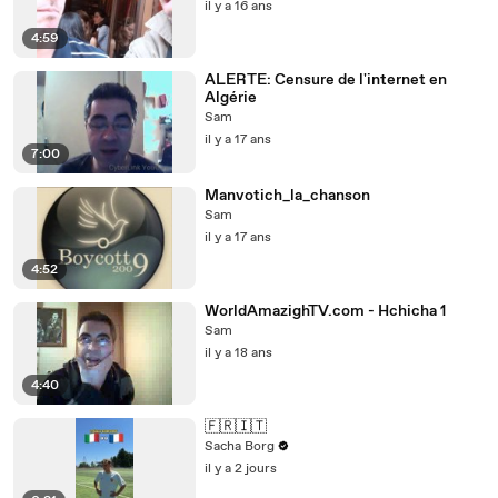
il y a 16 ans
4:59
ALERTE: Censure de l'internet en
Algérie
Sam
il y a 17 ans
7:00
Manvotich_la_chanson
Sam
il y a 17 ans
4:52
WorldAmazighTV.com - Hchicha 1
Sam
il y a 18 ans
4:40
🇫🇷🇮🇹
Sacha Borg
il y a 2 jours