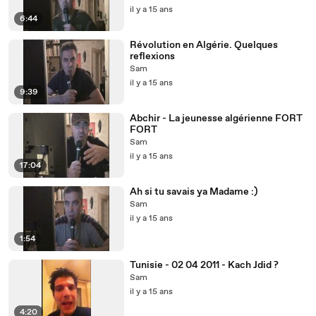
il y a 15 ans
6:44
Révolution en Algérie. Quelques
reflexions
Sam
il y a 15 ans
9:39
Abchir - La jeunesse algérienne FORT
FORT
Sam
il y a 15 ans
17:04
Ah si tu savais ya Madame :)
Sam
il y a 15 ans
1:54
Tunisie - 02 04 2011 - Kach Jdid ?
Sam
il y a 15 ans
4:20