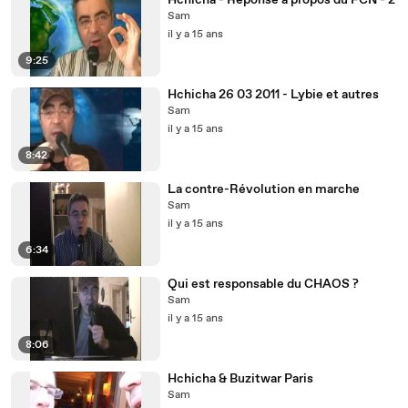
Hchicha - Réponse à propos du FCN - 2
Sam
il y a 15 ans
9:25
Hchicha 26 03 2011 - Lybie et autres
Sam
il y a 15 ans
8:42
La contre-Révolution en marche
Sam
il y a 15 ans
6:34
Qui est responsable du CHAOS ?
Sam
il y a 15 ans
8:06
Hchicha & Buzitwar Paris
Sam