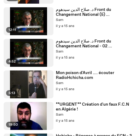
د. صلاح الدين سيدهوم Front du
Changement National (5) ...
Sam
il y a 15 ans
12:11
د. صلاح الدين سيدهوم Front du
Changement National - 02 ...
Sam
il y a 15 ans
4:52
Mon poison d'Avril .... écouter
RadioHchicha.com
Sam
il y a 15 ans
5:13
**URGENT** Création d'un faux F.C.N
en Algérie !
Sam
il y a 15 ans
19:50