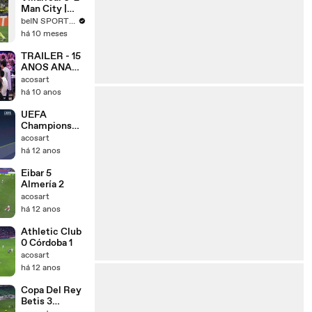
Man City |
Highlights
beIN SPORTS MENA
há 10 meses
TRAILER - 15
ANOS ANA
ELISA -
acosart
DORNELAS
há 10 anos
FILMES-HD
UEFA
Champions
League round
acosart
of 16 draw
há 12 anos
Eibar 5
Almería 2
acosart
há 12 anos
Athletic Club
0 Córdoba 1
acosart
há 12 anos
Copa Del Rey
Betis 3