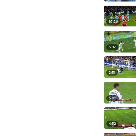
16:26
5:37
2:51
5:02
4:52