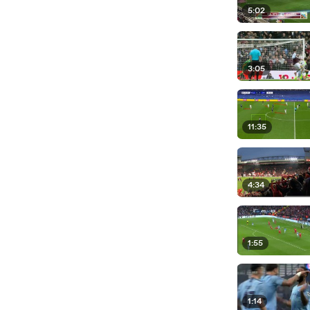
5:02
3:05
11:35
4:34
1:55
1:14