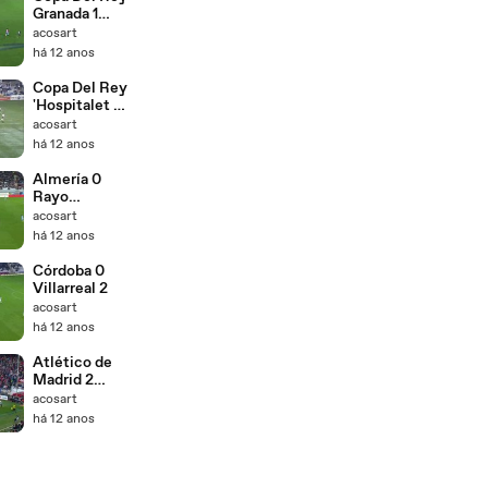
Granada 1
Córdoba 0
acosart
há 12 anos
Copa Del Rey
'Hospitalet 0
Atlético de
acosart
Madrid 3
há 12 anos
Almería 0
Rayo
Vallecano 1
acosart
há 12 anos
Córdoba 0
Villarreal 2
acosart
há 12 anos
Atlético de
Madrid 2
Deportivo de
acosart
la Coruña 0
há 12 anos