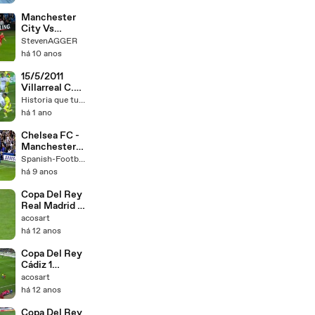
06-01-2019
Manchester
City Vs
Liverpool
StevenAGGER
Semi final 0-1
há 10 anos
15/5/2011
Villarreal C.F.-
Real Madrid
Historia que tu hiciste
(1-3) Liga
há 1 ano
Chelsea FC -
Manchester
City 6-0
Spanish-Football
há 9 anos
Copa Del Rey
Real Madrid 5
Cornellà 0
acosart
há 12 anos
Copa Del Rey
Cádiz 1
Villarreal CF 2
acosart
há 12 anos
Copa Del Rey