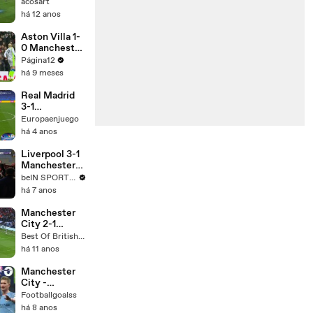
Almería 4
acosart
há 12 anos
Aston Villa 1-
0 Manchester
City
Página12
há 9 meses
Real Madrid
3-1
Manchester
Europaenjuego
City
há 4 anos
Liverpool 3-1
Manchester
City
beIN SPORTS MENA
há 7 anos
Manchester
City 2-1
Sevilla
Best Of British Comedy
há 11 anos
Manchester
City -
Rotherham 3-
Footballgoalss
0 OWN GOAL
há 8 anos