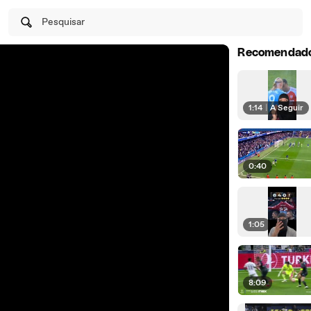
Pesquisar
Recomendad
1:14
|
A Seguir
0:40
1:05
8:09