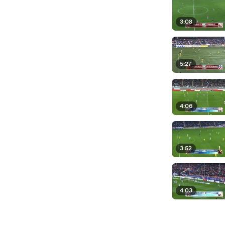
3:08
5:27
4:06
3:52
4:03