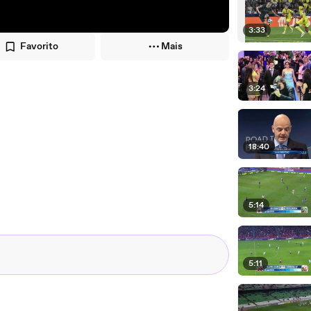
3:33
Favorito
Mais
3:24
18:40
5:14
5:11