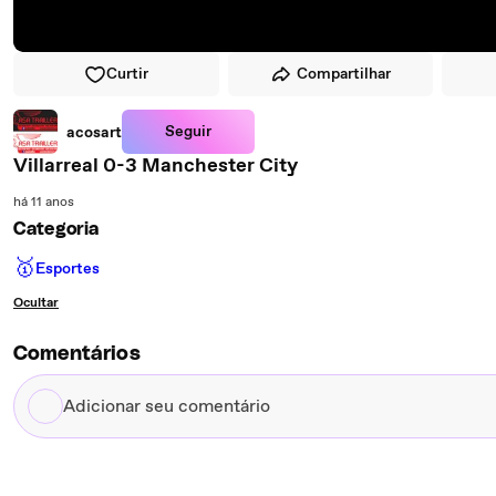
Curtir
Compartilhar
Seguir
acosart
Villarreal 0-3 Manchester City
há 11 anos
Categoria
🥇
Esportes
Ocultar
Comentários
Adicionar
seu
comentário