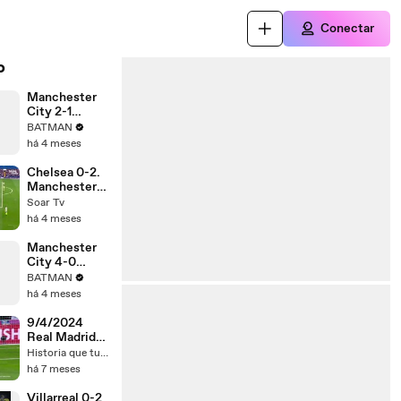
Conectar
o
Manchester
City 2-1
Arsenal
BATMAN
há 4 meses
Chelsea 0-2.
Manchester
City
Soar Tv
há 4 meses
Manchester
City 4-0
Liverpool ⚽️
BATMAN
há 4 meses
9/4/2024
Real Madrid-
Manchester
Historia que tu hiciste
City F.C. (3-3)
há 7 meses
Champions
League
Villarreal 0-2