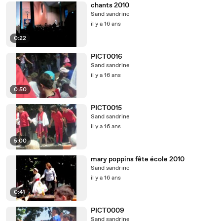
chants 2010
Sand sandrine
il y a 16 ans
0:22
PICT0016
Sand sandrine
il y a 16 ans
0:50
PICT0015
Sand sandrine
il y a 16 ans
5:00
mary poppins fête école 2010
Sand sandrine
il y a 16 ans
0:41
PICT0009
Sand sandrine