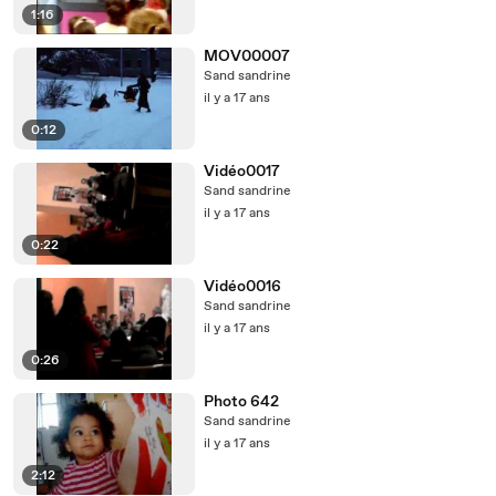
1:16
MOV00007
Sand sandrine
il y a 17 ans
0:12
Vidéo0017
Sand sandrine
il y a 17 ans
0:22
Vidéo0016
Sand sandrine
il y a 17 ans
0:26
Photo 642
Sand sandrine
il y a 17 ans
2:12