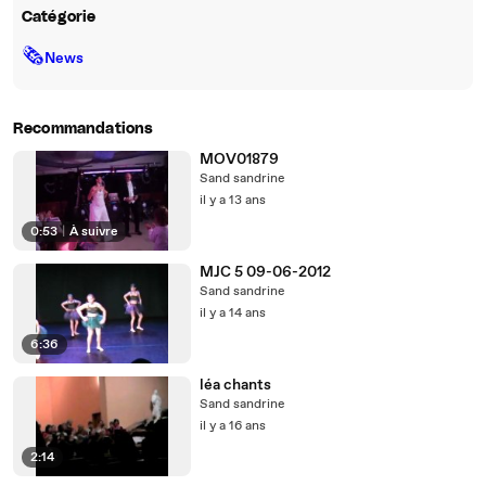
Catégorie
🗞
News
Recommandations
MOV01879
Sand sandrine
il y a 13 ans
0:53
|
À suivre
MJC 5 09-06-2012
Sand sandrine
il y a 14 ans
6:36
léa chants
Sand sandrine
il y a 16 ans
2:14