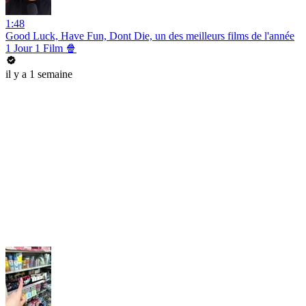
1:48
Good Luck, Have Fun, Dont Die, un des meilleurs films de l'année
1 Jour 1 Film 🍿
il y a 1 semaine