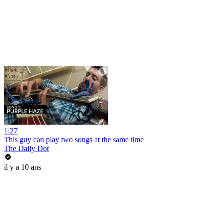
1:27
This guy can play two songs at the same time
The Daily Dot
il y a 10 ans