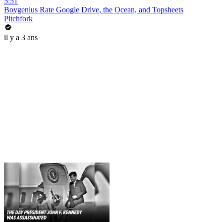
5:51
Boygenius Rate Google Drive, the Ocean, and Topsheets
Pitchfork
il y a 3 ans