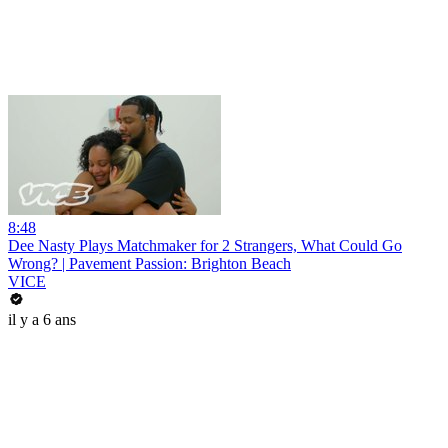
8:48
Dee Nasty Plays Matchmaker for 2 Strangers, What Could Go
Wrong? | Pavement Passion: Brighton Beach
VICE
il y a 6 ans