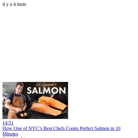
il y a 4 mois
14:51
How One of NYC’s Best Chefs Cooks Perfect Salmon in 10
Minutes