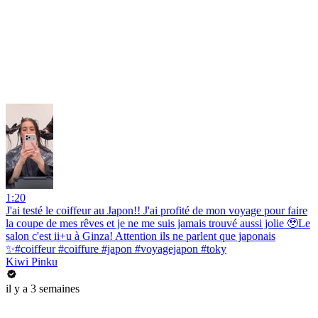
1:20
J'ai testé le coiffeur au Japon!! J'ai profité de mon voyage pour faire
la coupe de mes rêves et je ne me suis jamais trouvé aussi jolie 🥹Le
salon c'est ii+u à Ginza! Attention ils ne parlent que japonais
✨#coiffeur #coiffure #japon #voyagejapon #toky
Kiwi Pinku
il y a 3 semaines