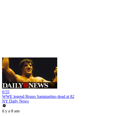
0:55
WWE legend Bruno Sammartino dead at 82
NY Daily News
il y a 8 ans