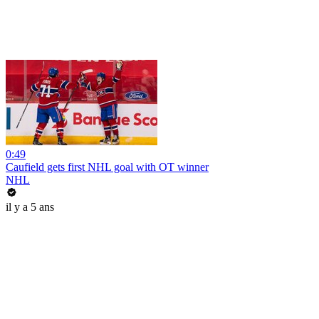
0:49
Caufield gets first NHL goal with OT winner
NHL
il y a 5 ans