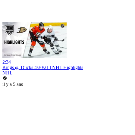
2:34
Kings @ Ducks 4/30/21 | NHL Highlights
NHL
il y a 5 ans