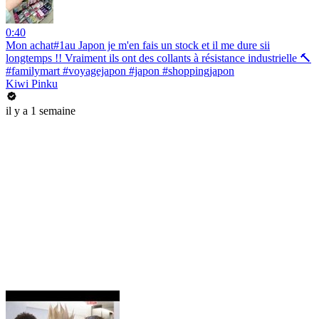
0:40
Mon achat#1au Japon je m'en fais un stock et il me dure sii
longtemps !! Vraiment ils ont des collants à résistance industrielle 🔨
#familymart #voyagejapon #japon #shoppingjapon
Kiwi Pinku
il y a 1 semaine