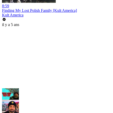
8:59
Finding My Lost Polish Family [Kult America]
Kult America
il y a 5 ans