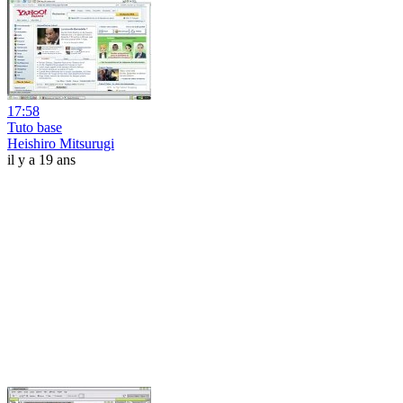
17:58
Tuto base
Heishiro Mitsurugi
il y a 19 ans