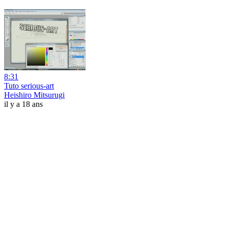
8:31
Tuto serious-art
Heishiro Mitsurugi
il y a 18 ans