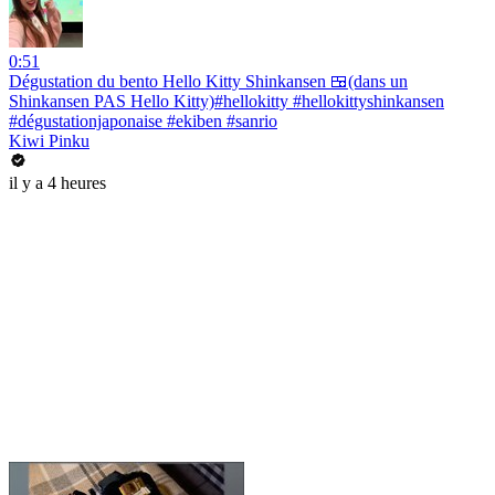
0:51
Dégustation du bento Hello Kitty Shinkansen 🍱(dans un
Shinkansen PAS Hello Kitty)#hellokitty #hellokittyshinkansen
#dégustationjaponaise #ekiben #sanrio
Kiwi Pinku
il y a 4 heures