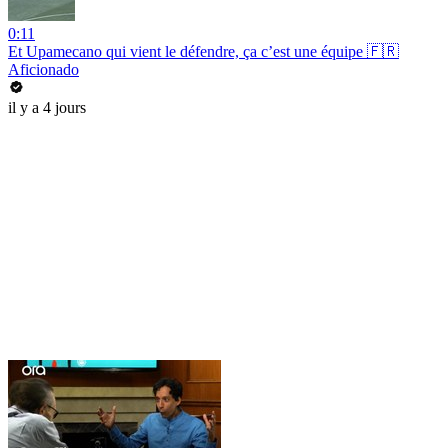
0:11
Et Upamecano qui vient le défendre, ça c’est une équipe 🇫🇷
Aficionado
il y a 4 jours