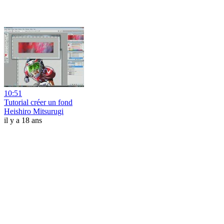
10:51
Tutorial créer un fond
Heishiro Mitsurugi
il y a 18 ans