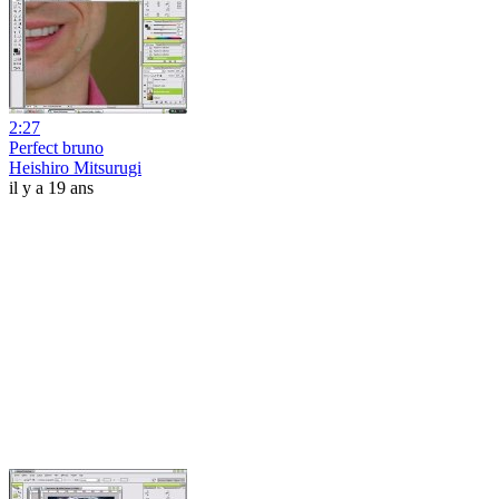
2:27
Perfect bruno
Heishiro Mitsurugi
il y a 19 ans