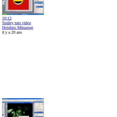
10:12
Smiley tuto video
Heishiro Mitsurugi
il y a 20 ans