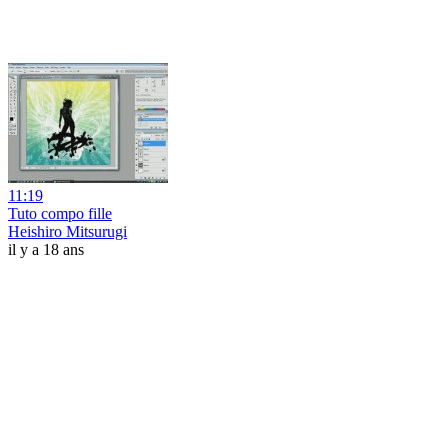
11:19
Tuto compo fille
Heishiro Mitsurugi
il y a 18 ans