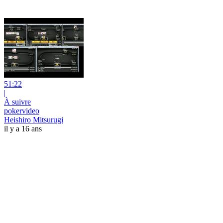
51:22
|
À suivre
pokervideo
Heishiro Mitsurugi
il y a 16 ans