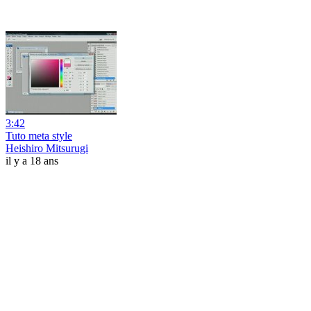
3:42
Tuto meta style
Heishiro Mitsurugi
il y a 18 ans