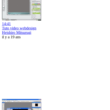
14:41
Tuto video webdesign
Heishiro Mitsurugi
il y a 19 ans